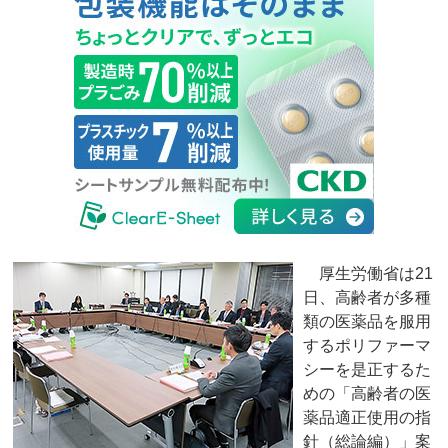
厚生労働省は21
日、高齢者が多種
類の医薬品を服用
するポリファーマ
シーを是正するた
めの「高齢者の医
薬品適正使用の指
針（総論編）」案