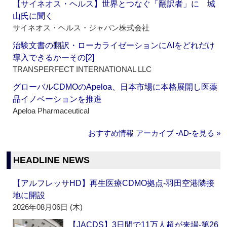
【サイネオス・ヘルス】世界とつなぐ「翻訳者」に 城
山氏に聞く
サイネオス・ヘルス・ジャパン株式会社
治験文書の翻訳・ローカライゼーションにAIをどれだけ
導入できるかーその[2]
TRANSPERFECT INTERNATIONAL LLC
グローバルCDMOのApeloa、日本市場に本格展開し医薬
品イノベーションを推進
Apeloa Pharmaceutical
おすすめ情報 アーカイブ ‐AD‐を見る »
HEADLINE NEWS
【アルフレッサHD】再生医療CDMO拠点‐羽田空港隣接
地に開設
2026年08月06日 (木)
【JACDS】3日間で11万人超が来場‐第26