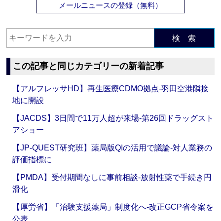
メールニュースの登録（無料）
検 索
この記事と同じカテゴリーの新着記事
【アルフレッサHD】再生医療CDMO拠点‐羽田空港隣接
地に開設
【JACDS】3日間で11万人超が来場‐第26回ドラッグスト
アショー
【JP-QUEST研究班】薬局版QIの活用で議論‐対人業務の
評価指標に
【PMDA】受付期間なしに事前相談‐放射性薬で手続き円
滑化
【厚労省】「治験支援薬局」制度化へ‐改正GCP省令案を
公表