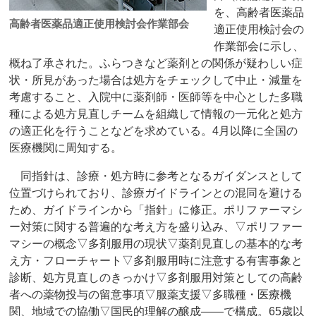
を、高齢者医薬品
高齢者医薬品適正使用検討会作業部会
適正使用検討会の
作業部会に示し、
概ね了承された。ふらつきなど薬剤との関係が疑わしい症
状・所見があった場合は処方をチェックして中止・減量を
考慮すること、入院中に薬剤師・医師等を中心とした多職
種による処方見直しチームを組織して情報の一元化と処方
の適正化を行うことなどを求めている。4月以降に全国の
医療機関に周知する。
同指針は、診療・処方時に参考となるガイダンスとして
位置づけられており、診療ガイドラインとの混同を避ける
ため、ガイドラインから「指針」に修正。ポリファーマシ
ー対策に関する普遍的な考え方を盛り込み、▽ポリファー
マシーの概念▽多剤服用の現状▽薬剤見直しの基本的な考
え方・フローチャート▽多剤服用時に注意する有害事象と
診断、処方見直しのきっかけ▽多剤服用対策としての高齢
者への薬物投与の留意事項▽服薬支援▽多職種・医療機
関、地域での協働▽国民的理解の醸成――で構成。65歳以