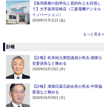
【薬局業務の効率化と質的向上を目指し
て】大手薬局笹崎店（三菱電機デジタル
イノベーション）
2026年07月31日 (金)
もっと見る »
訃報
【訃報】松本純元衆院議員が死去‐国家公
安委員長など務める
2026年03月19日 (木)
【訃報】漆畑日薬元副会長が死去‐中医協
委員など務める
2026年03月09日 (月)