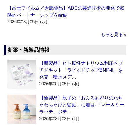
【富士フイルム／大鵬薬品】ADCの製造技術の開発で戦
略的パートナーシップを締結
2026年08月05日 (水)
もっと見る »
新薬・新製品情報
【新製品】ヒト脳性ナトリウム利尿ペプ
チドキット「ラピッドチップBNP-II」を
発売 積水メデ…
2026年08月05日 (水)
【新製品】親子の「おふろあがりのわち
ゃわちゃひと騒動」に着目‐「マー＆ミー
ラッテ」ボデ…
2026年08月03日 (月)