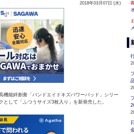
2018年03月07日 (水)
行
2
品
2
高機能絆創膏「バンドエイドキズパワーパッド」シリー
クとして「ふつうサイズ3枚入り」を新発売した。
2
2
会