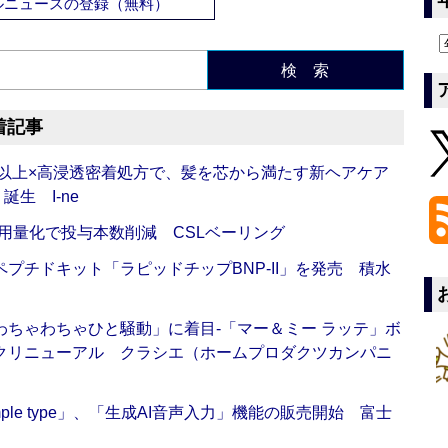
ルニュースの登録（無料）
検 索
着記事
倍以上×高浸透密着処方で、髪を芯から満たす新ヘアケア
生 I-ne
用量化で投与本数削減 CSLベーリング
プチドキット「ラピッドチップBNP-II」を発売 積水
ちゃわちゃひと騒動」に着目‐「マー＆ミー ラッテ」ボ
クリニューアル クラシエ（ホームプロダクツカンパニ
 Simple type」、「生成AI音声入力」機能の販売開始 富士