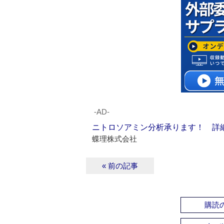
‐AD‐
ニトロソアミン分析承ります！ 詳
蝶理株式会社
« 前の記事
購読の