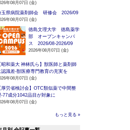
026年08月07日 (金)
埼玉県病院薬剤師会 研修会 2026/09
026年08月07日 (金)
徳島文理大学 徳島薬学
部 オープンキャンパ
ス 2026/08-2026/09
2026年08月07日 (金)
【昭和薬大 神林氏ら】獣医師と薬剤師
に認識差‐獣医療専門教育の充実を
026年08月07日 (金)
【厚労省検討会】OTC類似薬で中間整
理‐77成分1042品目が対象に
026年08月07日 (金)
もっと見る »