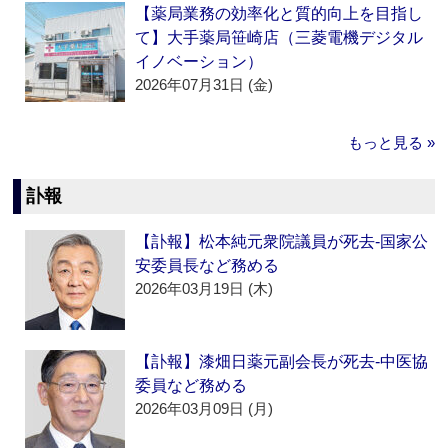
【薬局業務の効率化と質的向上を目指し
て】大手薬局笹崎店（三菱電機デジタル
イノベーション）
2026年07月31日 (金)
もっと見る »
訃報
【訃報】松本純元衆院議員が死去‐国家公
安委員長など務める
2026年03月19日 (木)
【訃報】漆畑日薬元副会長が死去‐中医協
委員など務める
2026年03月09日 (月)