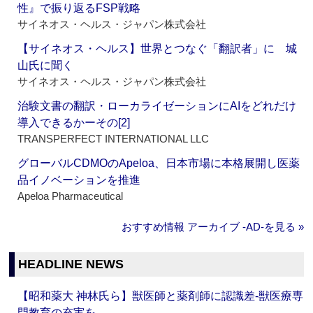
性』で振り返るFSP戦略
サイネオス・ヘルス・ジャパン株式会社
【サイネオス・ヘルス】世界とつなぐ「翻訳者」に 城
山氏に聞く
サイネオス・ヘルス・ジャパン株式会社
治験文書の翻訳・ローカライゼーションにAIをどれだけ
導入できるかーその[2]
TRANSPERFECT INTERNATIONAL LLC
グローバルCDMOのApeloa、日本市場に本格展開し医薬
品イノベーションを推進
Apeloa Pharmaceutical
おすすめ情報 アーカイブ ‐AD‐を見る »
HEADLINE NEWS
【昭和薬大 神林氏ら】獣医師と薬剤師に認識差‐獣医療専
門教育の充実を