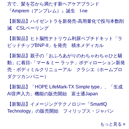
方で、髪を芯から満たす新ヘアケアブランド
『Amprem（アンプレム）』誕生 I-ne
【新製品】ハイゼントラを新発売‐高用量化で投与本数削
減 CSLベーリング
【新製品】ヒト脳性ナトリウム利尿ペプチドキット「ラ
ピッドチップBNP-II」を発売 積水メディカル
【新製品】親子の「おふろあがりのわちゃわちゃひと騒
動」に着目‐「マー＆ミー ラッテ」ボディローション新発
売・ボディミルクリニューアル クラシエ（ホームプロ
ダクツカンパニー）
【新製品】「HOPE LifeMark-TX Simple type」、「生成
AI音声入力」機能の販売開始 富士通Japan
【新製品】イメージングテクノロジー「SmartIQ
Technology」の販売開始 フィリップス・ジャパン
もっと見る »