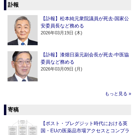
訃報
【訃報】松本純元衆院議員が死去‐国家公
安委員長など務める
2026年03月19日 (木)
【訃報】漆畑日薬元副会長が死去‐中医協
委員など務める
2026年03月09日 (月)
もっと見る »
寄稿
【ポスト・ブレグジット時代における英
国・EUの医薬品市場アクセスとコンプラ