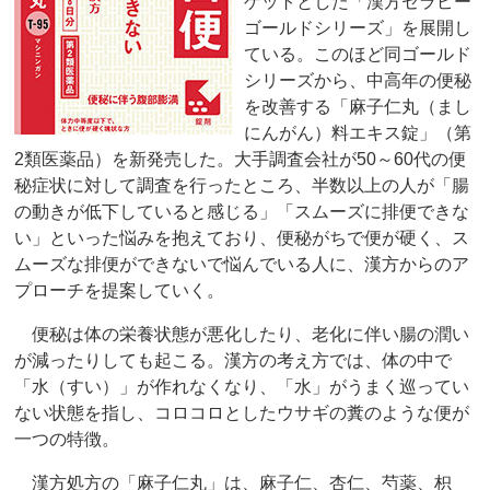
ゲットとした「漢方セラピー
ゴールドシリーズ」を展開し
ている。このほど同ゴールド
シリーズから、中高年の便秘
を改善する「麻子仁丸（まし
にんがん）料エキス錠」（第
2類医薬品）を新発売した。大手調査会社が50～60代の便
秘症状に対して調査を行ったところ、半数以上の人が「腸
の動きが低下していると感じる」「スムーズに排便できな
い」といった悩みを抱えており、便秘がちで便が硬く、ス
ムーズな排便ができないで悩んでいる人に、漢方からのア
プローチを提案していく。
便秘は体の栄養状態が悪化したり、老化に伴い腸の潤い
が減ったりしても起こる。漢方の考え方では、体の中で
「水（すい）」が作れなくなり、「水」がうまく巡ってい
ない状態を指し、コロコロとしたウサギの糞のような便が
一つの特徴。
漢方処方の「麻子仁丸」は、麻子仁、杏仁、芍薬、枳