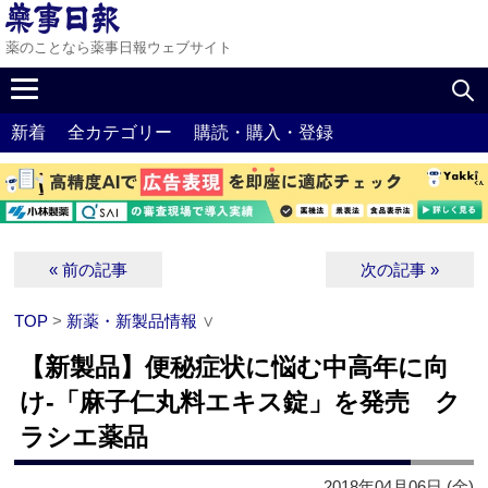
薬のことなら薬事日報ウェブサイト
新着
全カテゴリー
購読・購入・登録
« 前の記事
次の記事 »
TOP
>
新薬・新製品情報
∨
【新製品】便秘症状に悩む中高年に向
け‐「麻子仁丸料エキス錠」を発売 ク
ラシエ薬品
2018年04月06日 (金)