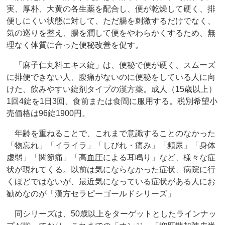
実、厚朴、大黄の各生薬を配合し、便が乾燥して硬く、排
便しにくい状態に対して、ただ腸を刺激するだけでなく、
気の巡りを整え、腸を潤して便をやわらかくするため、無
理なく体質に合った便秘改善を促す。
「麻子仁丸料エキス錠」は、便秘で便が硬く、スムーズ
に排便できない人、腹痛がないのに便秘をしている人に向
けた、飲みやすい錠剤タイプの漢方薬。成人（15歳以上）
1回4錠を1日3回、食前または食間に服用する。税別希望小
売価格は96錠1900円。
年齢を重ねることで、これまで意識することのなかった
「物忘れ」「イライラ」「しびれ・痛み」「頻尿」「身体
虚弱」「関節痛」「高血圧による耳鳴り」など、様々な症
状が現れてくる。以前は気にならなかった症状、病院に行
くほどではないが、最近気になっている症状がある人にお
勧めなのが「漢方セラピーゴールドシリーズ」
同シリーズは、50歳以上をターゲットとしたラインナッ