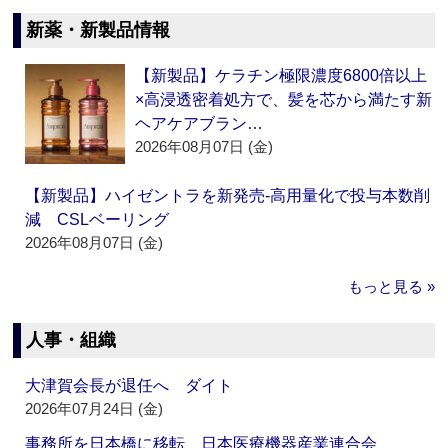
新薬・新製品情報
【新製品】ケラチン極限濃度6800倍以上
×高浸透密着処方で、髪を芯から満たす新
ヘアケアブラン…
2026年08月07日 (金)
【新製品】ハイゼントラを新発売‐高用量化で投与本数削
減 CSLベーリング
2026年08月07日 (金)
もっと見る »
人事・組織
大津賀会長が退任へ ダイト
2026年07月24日 (金)
事務所を日本橋に移転 日本医療機器産業連合会