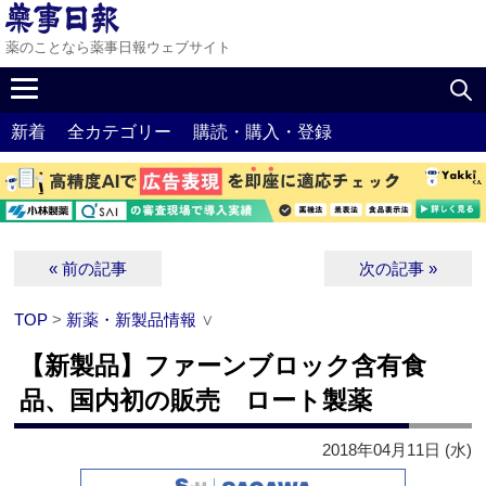
薬のことなら薬事日報ウェブサイト
新着
全カテゴリー
購読・購入・登録
« 前の記事
次の記事 »
TOP
>
新薬・新製品情報
∨
【新製品】ファーンブロック含有食
品、国内初の販売 ロート製薬
2018年04月11日 (水)