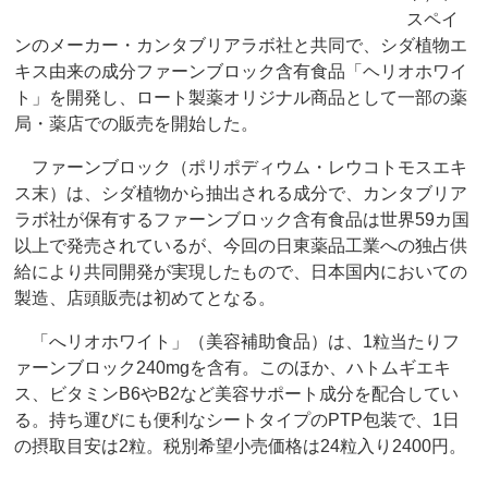
スペイ
ンのメーカー・カンタブリアラボ社と共同で、シダ植物エ
キス由来の成分ファーンブロック含有食品「ヘリオホワイ
ト」を開発し、ロート製薬オリジナル商品として一部の薬
局・薬店での販売を開始した。
ファーンブロック（ポリポディウム・レウコトモスエキ
ス末）は、シダ植物から抽出される成分で、カンタブリア
ラボ社が保有するファーンブロック含有食品は世界59カ国
以上で発売されているが、今回の日東薬品工業への独占供
給により共同開発が実現したもので、日本国内においての
製造、店頭販売は初めてとなる。
「へリオホワイト」（美容補助食品）は、1粒当たりフ
ァーンブロック240mgを含有。このほか、ハトムギエキ
ス、ビタミンB6やB2など美容サポート成分を配合してい
る。持ち運びにも便利なシートタイプのPTP包装で、1日
の摂取目安は2粒。税別希望小売価格は24粒入り2400円。