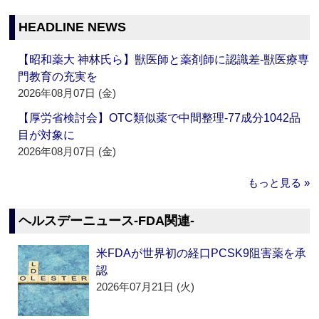
HEADLINE NEWS
【昭和薬大 神林氏ら】獣医師と薬剤師に認識差‐獣医療専
門教育の充実を
2026年08月07日 (金)
【厚労省検討会】OTC類似薬で中間整理‐77成分1042品
目が対象に
2026年08月07日 (金)
もっと見る »
ヘルスデーニュース‐FDA関連‐
米FDAが世界初の経口PCSK9阻害薬を承
認
2026年07月21日 (火)