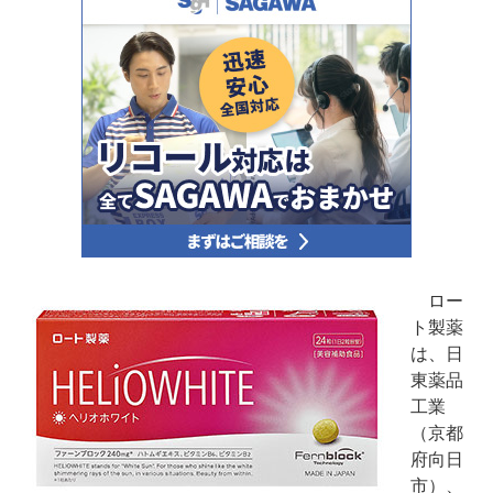
ロー
ト製薬
は、日
東薬品
工業
（京都
府向日
市）、