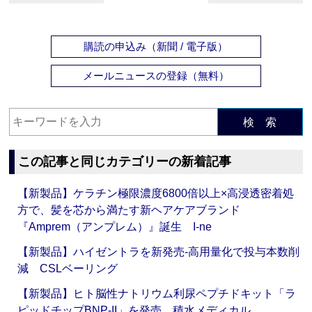
購読の申込み（新聞 / 電子版）
メールニュースの登録（無料）
検 索
この記事と同じカテゴリーの新着記事
【新製品】ケラチン極限濃度6800倍以上×高浸透密着処
方で、髪を芯から満たす新ヘアケアブランド
『Amprem（アンプレム）』誕生 I-ne
【新製品】ハイゼントラを新発売‐高用量化で投与本数削
減 CSLベーリング
【新製品】ヒト脳性ナトリウム利尿ペプチドキット「ラ
ピッドチップBNP-II」を発売 積水メディカル