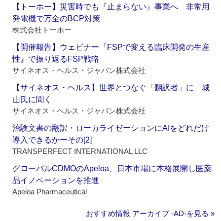
【トーホー】災害時でも『止まらない』事業へ 非常用
発電機で万全のBCP対策
株式会社トーホー
【開催報告】ウェビナー『FSPで変える臨床開発の生産
性』で振り返るFSP戦略
サイネオス・ヘルス・ジャパン株式会社
【サイネオス・ヘルス】世界とつなぐ「翻訳者」に 城
山氏に聞く
サイネオス・ヘルス・ジャパン株式会社
治験文書の翻訳・ローカライゼーションにAIをどれだけ
導入できるかーその[2]
TRANSPERFECT INTERNATIONAL LLC
グローバルCDMOのApeloa、日本市場に本格展開し医薬
品イノベーションを推進
Apeloa Pharmaceutical
おすすめ情報 アーカイブ ‐AD‐を見る »