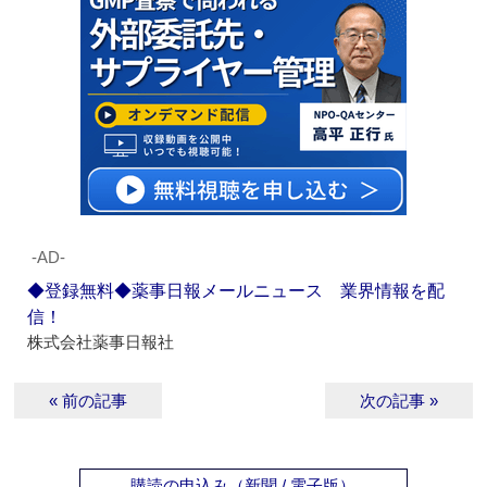
‐AD‐
◆登録無料◆薬事日報メールニュース 業界情報を配
信！
株式会社薬事日報社
« 前の記事
次の記事 »
購読の申込み（新聞 / 電子版）