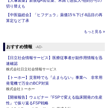
【大塚製薬】新規IgA腎症薬、米国で急拡大‐他剤からの
切り替えも
【中医協総会】「ヒフデュラ」薬価15％下げ‐8品目の再
算定など了承
もっと見る »
おすすめ情報
‐AD‐
【日立社会情報サービス】医療従事者が副作用情報を迅
速確認
株式会社日立社会情報サービス
【トーホー】災害時でも『止まらない』事業へ 非常用
発電機で万全のBCP対策
株式会社トーホー
【開催報告】ウェビナー『FSPで変える臨床開発の生産
性』で振り返るFSP戦略