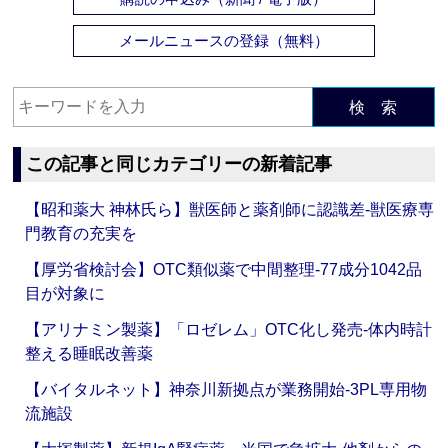
メールニュースの登録（無料）
検 索
この記事と同じカテゴリーの新着記事
【昭和薬大 神林氏ら】獣医師と薬剤師に認識差‐獣医療専
門教育の充実を
【厚労省検討会】OTC類似薬で中間整理‐77成分1042品
目が対象に
【アリナミン製薬】「ロゼレム」OTC化し発売‐体内時計
整える睡眠改善薬
【バイタルネット】神奈川新拠点が業務開始‐3PL専用物
流施設