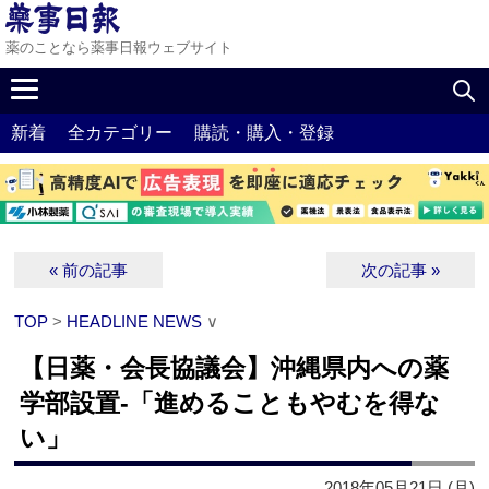
薬のことなら薬事日報ウェブサイト
新着
全カテゴリー
購読・購入・登録
« 前の記事
次の記事 »
TOP
>
HEADLINE NEWS
∨
【日薬・会長協議会】沖縄県内への薬
学部設置‐「進めることもやむを得な
い」
2018年05月21日 (月)