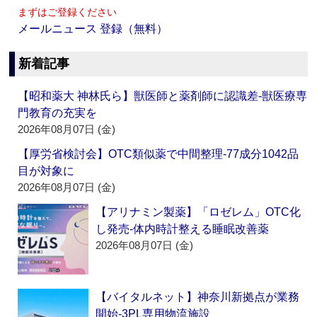
まずはご登録ください
メールニュース 登録（無料）
新着記事
【昭和薬大 神林氏ら】獣医師と薬剤師に認識差‐獣医療専
門教育の充実を
2026年08月07日 (金)
【厚労省検討会】OTC類似薬で中間整理‐77成分1042品
目が対象に
2026年08月07日 (金)
【アリナミン製薬】「ロゼレム」OTC化
し発売‐体内時計整える睡眠改善薬
2026年08月07日 (金)
【バイタルネット】神奈川新拠点が業務
開始‐3PL専用物流施設