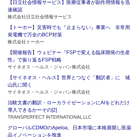
【日立社会情報サービス】医療従事者が副作用情報を迅
速確認
株式会社日立社会情報サービス
【トーホー】災害時でも『止まらない』事業へ 非常用
発電機で万全のBCP対策
株式会社トーホー
【開催報告】ウェビナー『FSPで変える臨床開発の生産
性』で振り返るFSP戦略
サイネオス・ヘルス・ジャパン株式会社
【サイネオス・ヘルス】世界とつなぐ「翻訳者」に 城
山氏に聞く
サイネオス・ヘルス・ジャパン株式会社
治験文書の翻訳・ローカライゼーションにAIをどれだけ
導入できるかーその[2]
TRANSPERFECT INTERNATIONAL LLC
グローバルCDMOのApeloa、日本市場に本格展開し医薬
品イノベーションを推進