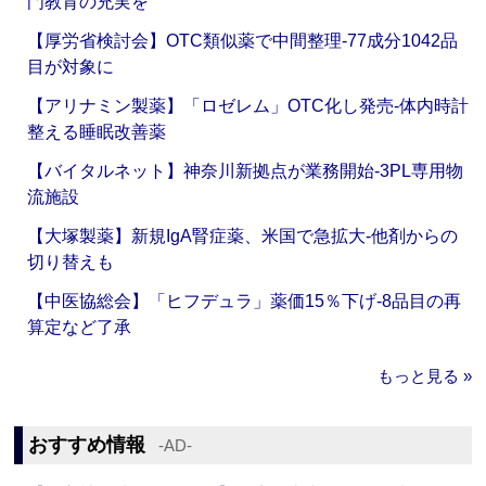
門教育の充実を
【厚労省検討会】OTC類似薬で中間整理‐77成分1042品
目が対象に
【アリナミン製薬】「ロゼレム」OTC化し発売‐体内時計
整える睡眠改善薬
【バイタルネット】神奈川新拠点が業務開始‐3PL専用物
流施設
【大塚製薬】新規IgA腎症薬、米国で急拡大‐他剤からの
切り替えも
【中医協総会】「ヒフデュラ」薬価15％下げ‐8品目の再
算定など了承
もっと見る »
おすすめ情報
‐AD‐