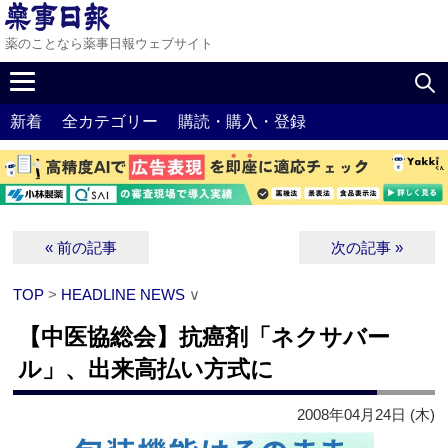
薬のことなら薬事日報ウェブサイト
新着
全カテゴリー
購読・購入・登録
« 前の記事
次の記事 »
TOP
>
HEADLINE NEWS
∨
【中医協総会】抗癌剤「ネクサバー
ル」、出来高払い方式に
2008年04月24日 (木)