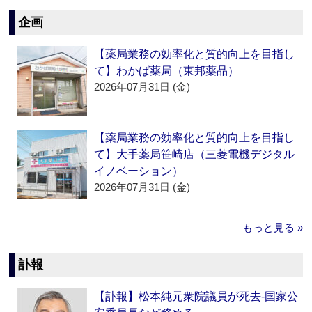
企画
【薬局業務の効率化と質的向上を目指し
て】わかば薬局（東邦薬品）
2026年07月31日 (金)
【薬局業務の効率化と質的向上を目指し
て】大手薬局笹崎店（三菱電機デジタル
イノベーション）
2026年07月31日 (金)
もっと見る »
訃報
【訃報】松本純元衆院議員が死去‐国家公