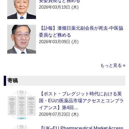
安委員長など務める
2026年03月19日 (木)
【訃報】漆畑日薬元副会長が死去‐中医協
委員など務める
2026年03月09日 (月)
もっと見る »
寄稿
【ポスト・ブレグジット時代における英
国・EUの医薬品市場アクセスとコンプラ
イアンス】第4回…
2026年07月23日 (木)
【UK–EU Pharmaceutical Market Access