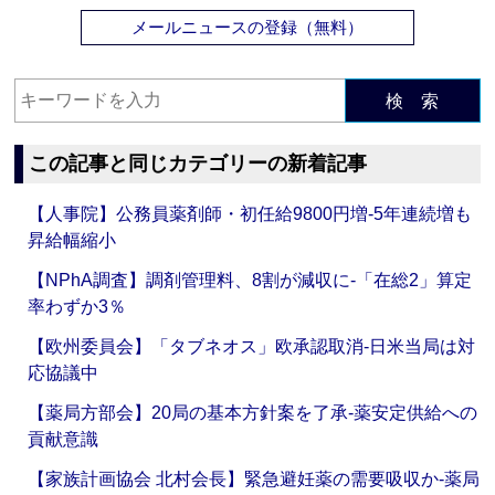
メールニュースの登録（無料）
検 索
この記事と同じカテゴリーの新着記事
【人事院】公務員薬剤師・初任給9800円増‐5年連続増も
昇給幅縮小
【NPhA調査】調剤管理料、8割が減収に‐「在総2」算定
率わずか3％
【欧州委員会】「タブネオス」欧承認取消‐日米当局は対
応協議中
【薬局方部会】20局の基本方針案を了承‐薬安定供給への
貢献意識
【家族計画協会 北村会長】緊急避妊薬の需要吸収か‐薬局