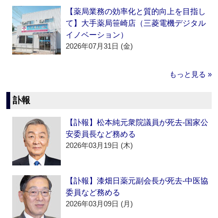
【薬局業務の効率化と質的向上を目指し
て】大手薬局笹崎店（三菱電機デジタル
イノベーション）
2026年07月31日 (金)
もっと見る »
訃報
【訃報】松本純元衆院議員が死去‐国家公
安委員長など務める
2026年03月19日 (木)
【訃報】漆畑日薬元副会長が死去‐中医協
委員など務める
2026年03月09日 (月)