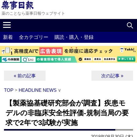
薬のことなら薬事日報ウェブサイト
新着
全カテゴリー
購読・購入・登録
« 前の記事
次の記事 »
TOP
>
HEADLINE NEWS
∨
【製薬協基礎研究部会が調査】疾患モ
デルの非臨床安全性評価‐規制当局の要
求で2年で3試験が実施
2018年08月30日 (木)