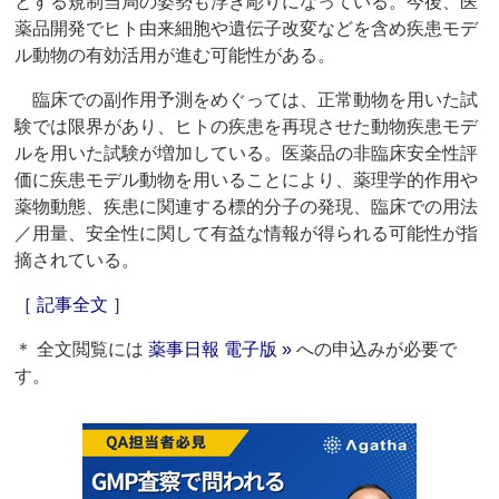
とする規制当局の姿勢も浮き彫りになっている。今後、医
薬品開発でヒト由来細胞や遺伝子改変などを含め疾患モデ
ル動物の有効活用が進む可能性がある。
臨床での副作用予測をめぐっては、正常動物を用いた試
験では限界があり、ヒトの疾患を再現させた動物疾患モデ
ルを用いた試験が増加している。医薬品の非臨床安全性評
価に疾患モデル動物を用いることにより、薬理学的作用や
薬物動態、疾患に関連する標的分子の発現、臨床での用法
／用量、安全性に関して有益な情報が得られる可能性が指
摘されている。
［ 記事全文 ］
＊ 全文閲覧には
薬事日報 電子版 »
への申込みが必要で
す。