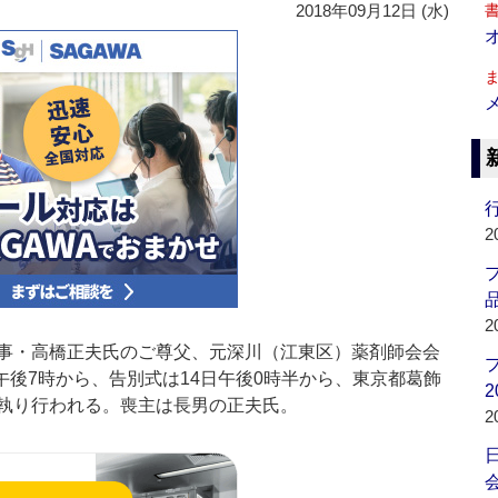
2018年09月12日 (水)
行
2
品
2
事・高橋正夫氏のご尊父、元深川（江東区）薬剤師会会
日午後7時から、告別式は14日午後0時半から、東京都葛飾
2
執り行われる。喪主は長男の正夫氏。
2
会