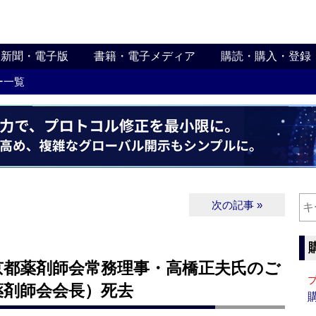
新聞・電子版
書籍・電子メディア
購読・購入・登録
ー一覧
次の記事 »
京都薬剤師会常務理事・高橋正夫氏のご
薬剤師会会長）死去