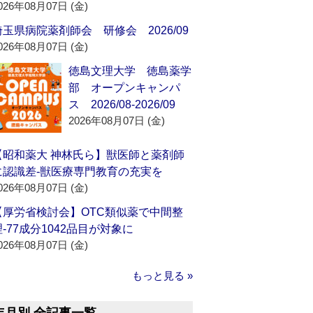
026年08月07日 (金)
埼玉県病院薬剤師会 研修会 2026/09
026年08月07日 (金)
徳島文理大学 徳島薬学
部 オープンキャンパ
ス 2026/08-2026/09
2026年08月07日 (金)
【昭和薬大 神林氏ら】獣医師と薬剤師
に認識差‐獣医療専門教育の充実を
026年08月07日 (金)
【厚労省検討会】OTC類似薬で中間整
理‐77成分1042品目が対象に
026年08月07日 (金)
もっと見る »