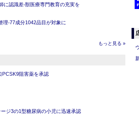
師に認識差‐獣医療専門教育の充実を
理‐77成分1042品目が対象に
もっと見る »
口PCSK9阻害薬を承認
をステージ3の1型糖尿病の小児に迅速承認