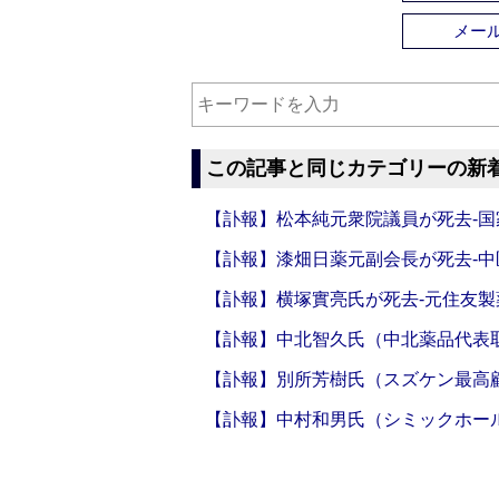
メー
この記事と同じカテゴリーの新
【訃報】松本純元衆院議員が死去‐
【訃報】漆畑日薬元副会長が死去‐
【訃報】横塚實亮氏が死去‐元住友製
【訃報】中北智久氏（中北薬品代表
【訃報】別所芳樹氏（スズケン最高
【訃報】中村和男氏（シミックホー