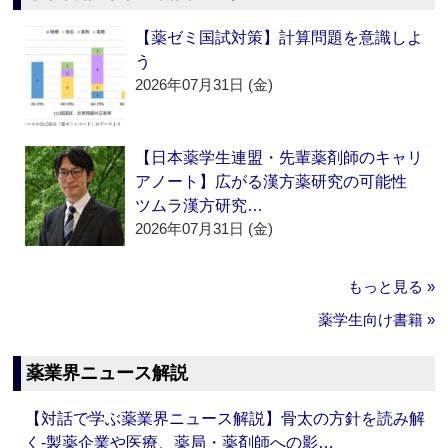
【薬ゼミ国試対策】計算問題を意識しよ
う
2026年07月31日 (金)
【日本薬学生連盟・先輩薬剤師のキャリ
アノート】広がる漢方薬研究の可能性
ツムラ漢方研究…
2026年07月31日 (金)
もっと見る »
薬学生向け書籍 »
薬業界ニュース解説
【対話で学ぶ薬業界ニュース解説】骨太の方針を読み解
く‐製薬企業や医療、薬局・薬剤師への影…