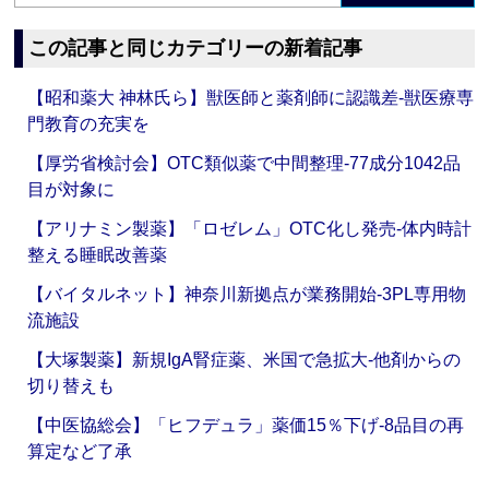
この記事と同じカテゴリーの新着記事
【昭和薬大 神林氏ら】獣医師と薬剤師に認識差‐獣医療専
門教育の充実を
【厚労省検討会】OTC類似薬で中間整理‐77成分1042品
目が対象に
【アリナミン製薬】「ロゼレム」OTC化し発売‐体内時計
整える睡眠改善薬
【バイタルネット】神奈川新拠点が業務開始‐3PL専用物
流施設
【大塚製薬】新規IgA腎症薬、米国で急拡大‐他剤からの
切り替えも
【中医協総会】「ヒフデュラ」薬価15％下げ‐8品目の再
算定など了承