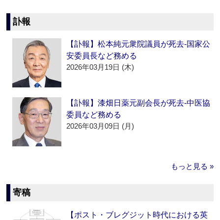
訃報
【訃報】松本純元衆院議員が死去‐国家公
安委員長など務める
2026年03月19日 (木)
【訃報】漆畑日薬元副会長が死去‐中医協
委員など務める
2026年03月09日 (月)
もっと見る »
寄稿
【ポスト・ブレグジット時代における英