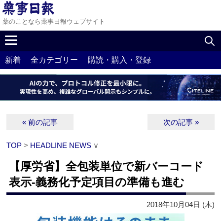
薬のことなら薬事日報ウェブサイト
新着
全カテゴリー
購読・購入・登録
« 前の記事
次の記事 »
TOP
>
HEADLINE NEWS
∨
【厚労省】全包装単位で新バーコード
表示‐義務化予定項目の準備も進む
2018年10月04日 (木)