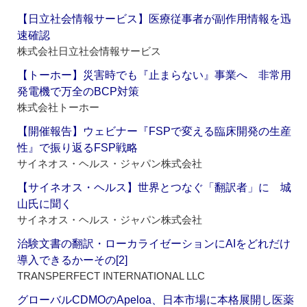
【日立社会情報サービス】医療従事者が副作用情報を迅
速確認
株式会社日立社会情報サービス
【トーホー】災害時でも『止まらない』事業へ 非常用
発電機で万全のBCP対策
株式会社トーホー
【開催報告】ウェビナー『FSPで変える臨床開発の生産
性』で振り返るFSP戦略
サイネオス・ヘルス・ジャパン株式会社
【サイネオス・ヘルス】世界とつなぐ「翻訳者」に 城
山氏に聞く
サイネオス・ヘルス・ジャパン株式会社
治験文書の翻訳・ローカライゼーションにAIをどれだけ
導入できるかーその[2]
TRANSPERFECT INTERNATIONAL LLC
グローバルCDMOのApeloa、日本市場に本格展開し医薬