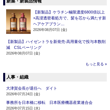
新薬・新製品情報
【新製品】ケラチン極限濃度6800倍以上
×高浸透密着処方で、髪を芯から満たす新
ヘアケアブラン…
2026年08月07日 (金)
【新製品】ハイゼントラを新発売‐高用量化で投与本数削
減 CSLベーリング
2026年08月07日 (金)
もっと見る »
人事・組織
大津賀会長が退任へ ダイト
2026年07月24日 (金)
事務所を日本橋に移転 日本医療機器産業連合会
2026年07月15日 (水)