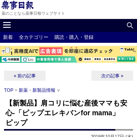
薬のことなら薬事日報ウェブサイト
新着
全カテゴリー
購読・購入・登録
« 前の記事
次の記事 »
TOP
>
新薬・新製品情報
∨
【新製品】肩コリに悩む産後ママも安
心‐「ピップエレキバンfor mama」
ピップ
2018年10月17日 (水)