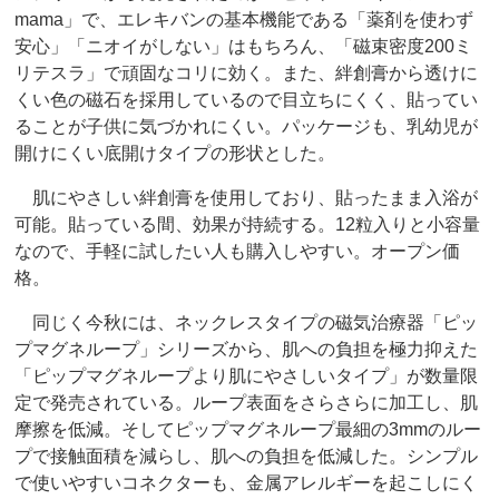
mama」で、エレキバンの基本機能である「薬剤を使わず
安心」「ニオイがしない」はもちろん、「磁束密度200ミ
リテスラ」で頑固なコリに効く。また、絆創膏から透けに
くい色の磁石を採用しているので目立ちにくく、貼ってい
ることが子供に気づかれにくい。パッケージも、乳幼児が
開けにくい底開けタイプの形状とした。
肌にやさしい絆創膏を使用しており、貼ったまま入浴が
可能。貼っている間、効果が持続する。12粒入りと小容量
なので、手軽に試したい人も購入しやすい。オープン価
格。
同じく今秋には、ネックレスタイプの磁気治療器「ピッ
プマグネループ」シリーズから、肌への負担を極力抑えた
「ピップマグネループより肌にやさしいタイプ」が数量限
定で発売されている。ループ表面をさらさらに加工し、肌
摩擦を低減。そしてピップマグネループ最細の3mmのルー
プで接触面積を減らし、肌への負担を低減した。シンプル
で使いやすいコネクターも、金属アレルギーを起こしにく