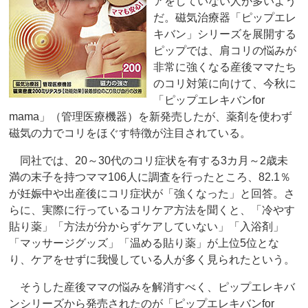
アをしていない人が多いよう
だ。磁気治療器「ピップエレ
キバン」シリーズを展開する
ピップでは、肩コリの悩みが
非常に強くなる産後ママたち
のコリ対策に向けて、今秋に
「ピップエレキバンfor
mama」（管理医療機器）を新発売したが、薬剤を使わず
磁気の力でコリをほぐす特徴が注目されている。
同社では、20～30代のコリ症状を有する3カ月～2歳未
満の末子を持つママ106人に調査を行ったところ、82.1％
が妊娠中や出産後にコリ症状が「強くなった」と回答。さ
らに、実際に行っているコリケア方法を聞くと、「冷やす
貼り薬」「方法が分からずケアしていない」「入浴剤」
「マッサージグッズ」「温める貼り薬」が上位5位とな
り、ケアをせずに我慢している人が多く見られたという。
そうした産後ママの悩みを解消すべく、ピップエレキバ
ンシリーズから発売されたのが「ピップエレキバンfor