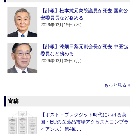
【訃報】松本純元衆院議員が死去‐国家公
安委員長など務める
2026年03月19日 (木)
【訃報】漆畑日薬元副会長が死去‐中医協
委員など務める
2026年03月09日 (月)
もっと見る »
寄稿
【ポスト・ブレグジット時代における英
国・EUの医薬品市場アクセスとコンプラ
イアンス】第4回…