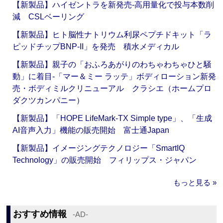
【新製品】ハイゼントラを新発売‐高用量化で投与本数削
減 CSLベーリング
【新製品】ヒト脳性ナトリウム利尿ペプチドキット「ラ
ピッドチップBNP-II」を発売 積水メディカル
【新製品】親子の「おふろあがりのわちゃわちゃひと騒
動」に着目‐「マー＆ミー ラッテ」ボディローション新発
売・ボディミルクリニューアル クラシエ（ホームプロ
ダクツカンパニー）
【新製品】「HOPE LifeMark-TX Simple type」、「生成
AI音声入力」機能の販売開始 富士通Japan
【新製品】イメージングテクノロジー「SmartIQ
Technology」の販売開始 フィリップス・ジャパン
もっと見る »
おすすめ情報
‐AD‐