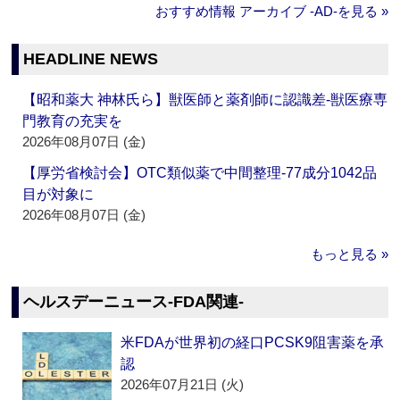
おすすめ情報 アーカイブ ‐AD‐を見る »
HEADLINE NEWS
【昭和薬大 神林氏ら】獣医師と薬剤師に認識差‐獣医療専
門教育の充実を
2026年08月07日 (金)
【厚労省検討会】OTC類似薬で中間整理‐77成分1042品
目が対象に
2026年08月07日 (金)
もっと見る »
ヘルスデーニュース‐FDA関連‐
米FDAが世界初の経口PCSK9阻害薬を承
認
2026年07月21日 (火)