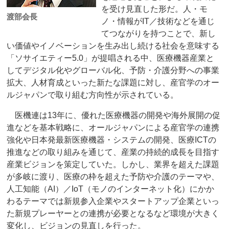
を受け見直した形だ。人・モ
渡部会長
ノ・情報がIT／技術などを通じ
てつながりを持つことで、新し
い価値やイノベーションを生み出し続ける社会を意味する
「ソサイエティー5.0」が提唱される中、医療機器産業と
してデジタル化やグローバル化、予防・介護分野への事業
拡大、人材育成といった新たな課題に対し、産官学のオー
ルジャパンで取り組む方向性が示されている。
医機連は13年に、優れた医療機器の開発や海外展開の促
進などを基本戦略に、オールジャパンによる産官学の連携
強化や日本発最新医療機器・システムの開発、医療ICTの
推進などの取り組みを通じて、産業の持続的成長を目指す
産業ビジョンを策定していた。しかし、業界を超えた課題
が多岐に渡り、医療の枠を超えた予防や介護のテーマや、
人工知能（AI）／IoT（モノのインターネット化）にかか
わるテーマでは新規参入企業やスタートアップ企業といっ
た新規プレーヤーとの連携が必要となるなど環境が大きく
変化し、ビジョンの見直しを行った。