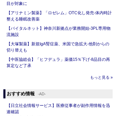
目が対象に
【アリナミン製薬】「ロゼレム」OTC化し発売‐体内時計
整える睡眠改善薬
【バイタルネット】神奈川新拠点が業務開始‐3PL専用物
流施設
【大塚製薬】新規IgA腎症薬、米国で急拡大‐他剤からの
切り替えも
【中医協総会】「ヒフデュラ」薬価15％下げ‐8品目の再
算定など了承
もっと見る »
おすすめ情報
‐AD‐
【日立社会情報サービス】医療従事者が副作用情報を迅
速確認