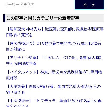
検 索
この記事と同じカテゴリーの新着記事
【昭和薬大 神林氏ら】獣医師と薬剤師に認識差‐獣医療専
門教育の充実を
【厚労省検討会】OTC類似薬で中間整理‐77成分1042品
目が対象に
【アリナミン製薬】「ロゼレム」OTC化し発売‐体内時計
整える睡眠改善薬
【バイタルネット】神奈川新拠点が業務開始‐3PL専用物
流施設
【大塚製薬】新規IgA腎症薬、米国で急拡大‐他剤からの
切り替えも
【中医協総会】「ヒフデュラ」薬価15％下げ‐8品目の再
算定など了承