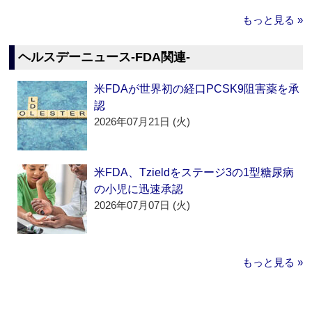
もっと見る »
ヘルスデーニュース‐FDA関連‐
米FDAが世界初の経口PCSK9阻害薬を承
認
2026年07月21日 (火)
米FDA、Tzieldをステージ3の1型糖尿病
の小児に迅速承認
2026年07月07日 (火)
もっと見る »