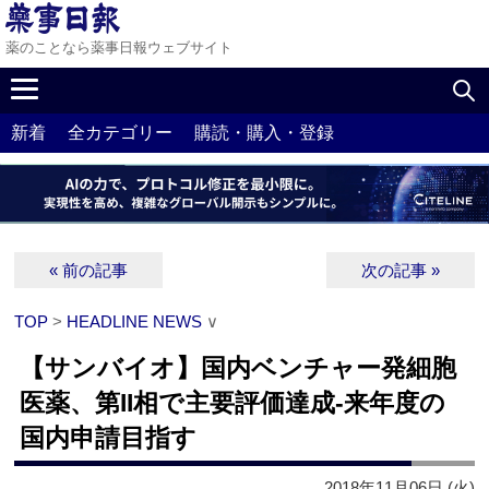
薬のことなら薬事日報ウェブサイト
新着
全カテゴリー
購読・購入・登録
« 前の記事
次の記事 »
TOP
>
HEADLINE NEWS
∨
【サンバイオ】国内ベンチャー発細胞
医薬、第II相で主要評価達成‐来年度の
国内申請目指す
2018年11月06日 (火)