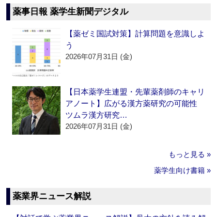
薬事日報 薬学生新聞デジタル
【薬ゼミ国試対策】計算問題を意識しよ
う
2026年07月31日 (金)
【日本薬学生連盟・先輩薬剤師のキャリ
アノート】広がる漢方薬研究の可能性
ツムラ漢方研究…
2026年07月31日 (金)
もっと見る »
薬学生向け書籍 »
薬業界ニュース解説