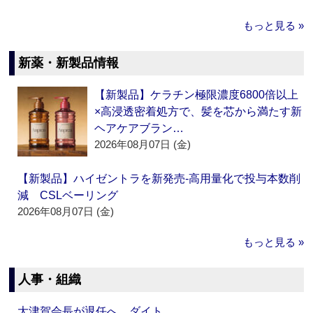
もっと見る »
新薬・新製品情報
【新製品】ケラチン極限濃度6800倍以上
×高浸透密着処方で、髪を芯から満たす新
ヘアケアブラン…
2026年08月07日 (金)
【新製品】ハイゼントラを新発売‐高用量化で投与本数削
減 CSLベーリング
2026年08月07日 (金)
もっと見る »
人事・組織
大津賀会長が退任へ ダイト