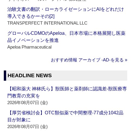
治験文書の翻訳・ローカライゼーションにAIをどれだけ
導入できるかーその[2]
TRANSPERFECT INTERNATIONAL LLC
グローバルCDMOのApeloa、日本市場に本格展開し医薬
品イノベーションを推進
Apeloa Pharmaceutical
おすすめ情報 アーカイブ ‐AD‐を見る »
HEADLINE NEWS
【昭和薬大 神林氏ら】獣医師と薬剤師に認識差‐獣医療専
門教育の充実を
2026年08月07日 (金)
【厚労省検討会】OTC類似薬で中間整理‐77成分1042品
目が対象に
2026年08月07日 (金)