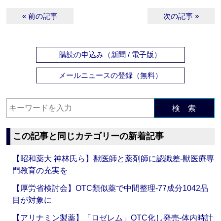
« 前の記事
次の記事 »
購読の申込み（新聞 / 電子版）
メールニュースの登録（無料）
検 索
この記事と同じカテゴリーの新着記事
【昭和薬大 神林氏ら】獣医師と薬剤師に認識差‐獣医療専
門教育の充実を
【厚労省検討会】OTC類似薬で中間整理‐77成分1042品
目が対象に
【アリナミン製薬】「ロゼレム」OTC化し発売‐体内時計