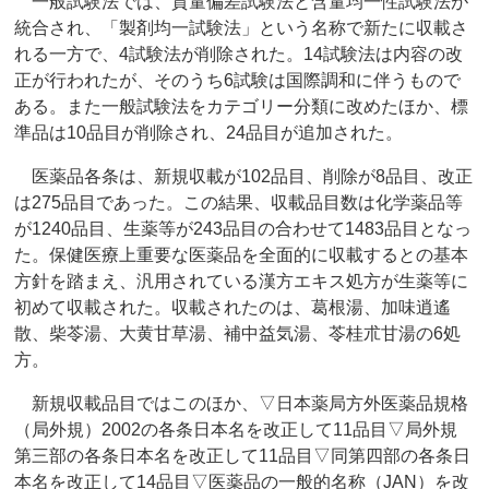
一般試験法では、質量偏差試験法と含量均一性試験法が
統合され、「製剤均一試験法」という名称で新たに収載さ
れる一方で、4試験法が削除された。14試験法は内容の改
正が行われたが、そのうち6試験は国際調和に伴うもので
ある。また一般試験法をカテゴリー分類に改めたほか、標
準品は10品目が削除され、24品目が追加された。
医薬品各条は、新規収載が102品目、削除が8品目、改正
は275品目であった。この結果、収載品目数は化学薬品等
が1240品目、生薬等が243品目の合わせて1483品目となっ
た。保健医療上重要な医薬品を全面的に収載するとの基本
方針を踏まえ、汎用されている漢方エキス処方が生薬等に
初めて収載された。収載されたのは、葛根湯、加味逍遙
散、柴苓湯、大黄甘草湯、補中益気湯、苓桂朮甘湯の6処
方。
新規収載品目ではこのほか、▽日本薬局方外医薬品規格
（局外規）2002の各条日本名を改正して11品目▽局外規
第三部の各条日本名を改正して11品目▽同第四部の各条日
本名を改正して14品目▽医薬品の一般的名称（JAN）を改