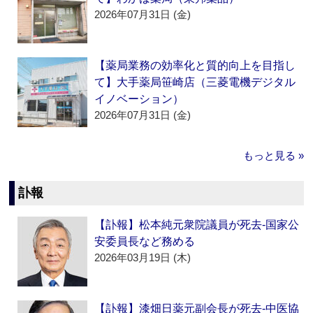
2026年07月31日 (金)
【薬局業務の効率化と質的向上を目指し
て】大手薬局笹崎店（三菱電機デジタル
イノベーション）
2026年07月31日 (金)
もっと見る »
訃報
【訃報】松本純元衆院議員が死去‐国家公
安委員長など務める
2026年03月19日 (木)
【訃報】漆畑日薬元副会長が死去‐中医協