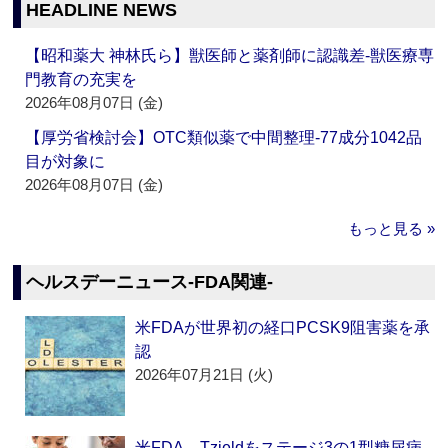
HEADLINE NEWS
【昭和薬大 神林氏ら】獣医師と薬剤師に認識差‐獣医療専
門教育の充実を
2026年08月07日 (金)
【厚労省検討会】OTC類似薬で中間整理‐77成分1042品
目が対象に
2026年08月07日 (金)
もっと見る »
ヘルスデーニュース‐FDA関連‐
米FDAが世界初の経口PCSK9阻害薬を承
認
2026年07月21日 (火)
米FDA、Tzieldをステージ3の1型糖尿病