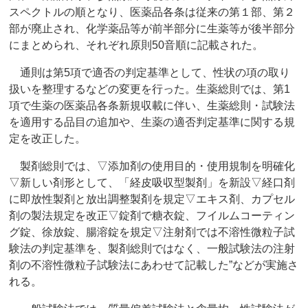
スペクトルの順となり、医薬品各条は従来の第１部、第２
部が廃止され、化学薬品等が前半部分に生薬等が後半部分
にまとめられ、それぞれ原則50音順に記載された。
通則は第5項で適否の判定基準として、性状の項の取り
扱いを整理するなどの変更を行った。生薬総則では、第1
項で生薬の医薬品各条新規収載に伴い、生薬総則・試験法
を適用する品目の追加や、生薬の適否判定基準に関する規
定を改正した。
製剤総則では、▽添加剤の使用目的・使用規制を明確化
▽新しい剤形として、「経皮吸収型製剤」を新設▽経口剤
に即放性製剤と放出調整製剤を規定▽エキス剤、カプセル
剤の製法規定を改正▽錠剤で糖衣錠、フイルムコーティン
グ錠、徐放錠、腸溶錠を規定▽注射剤では不溶性微粒子試
験法の判定基準を、製剤総則ではなく、一般試験法の注射
剤の不溶性微粒子試験法にあわせて記載した”などが実施さ
れる。