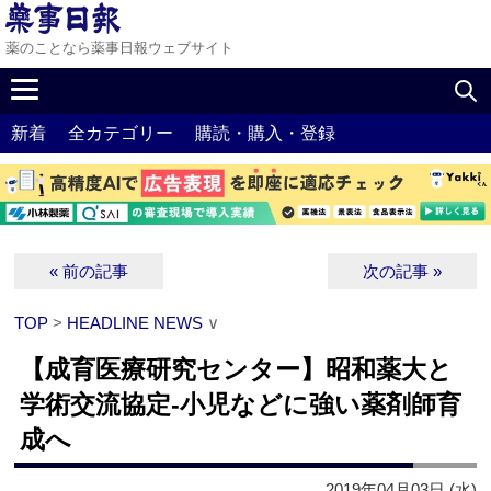
薬のことなら薬事日報ウェブサイト
新着
全カテゴリー
購読・購入・登録
« 前の記事
次の記事 »
TOP
>
HEADLINE NEWS
∨
【成育医療研究センター】昭和薬大と
学術交流協定‐小児などに強い薬剤師育
成へ
2019年04月03日 (水)