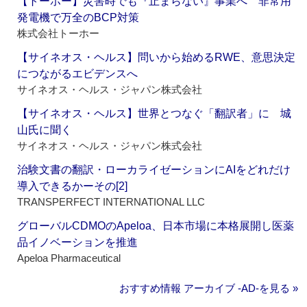
【トーホー】災害時でも『止まらない』事業へ 非常用
発電機で万全のBCP対策
株式会社トーホー
【サイネオス・ヘルス】問いから始めるRWE、意思決定
につながるエビデンスへ
サイネオス・ヘルス・ジャパン株式会社
【サイネオス・ヘルス】世界とつなぐ「翻訳者」に 城
山氏に聞く
サイネオス・ヘルス・ジャパン株式会社
治験文書の翻訳・ローカライゼーションにAIをどれだけ
導入できるかーその[2]
TRANSPERFECT INTERNATIONAL LLC
グローバルCDMOのApeloa、日本市場に本格展開し医薬
品イノベーションを推進
Apeloa Pharmaceutical
おすすめ情報 アーカイブ ‐AD‐を見る »