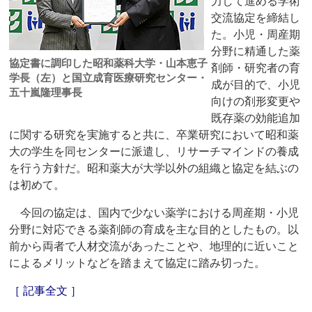
力して進める学術
交流協定を締結し
た。小児・周産期
分野に精通した薬
協定書に調印した昭和薬科大学・山本恵子
剤師・研究者の育
学長（左）と国立成育医療研究センター・
成が目的で、小児
五十嵐隆理事長
向けの剤形変更や
既存薬の効能追加
に関する研究を実施すると共に、卒業研究において昭和薬
大の学生を同センターに派遣し、リサーチマインドの養成
を行う方針だ。昭和薬大が大学以外の組織と協定を結ぶの
は初めて。
今回の協定は、国内で少ない薬学における周産期・小児
分野に対応できる薬剤師の育成を主な目的としたもの。以
前から両者で人材交流があったことや、地理的に近いこと
によるメリットなどを踏まえて協定に踏み切った。
［ 記事全文 ］