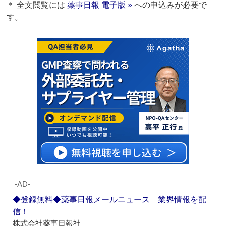
＊ 全文閲覧には
薬事日報 電子版 »
への申込みが必要で
す。
‐AD‐
◆登録無料◆薬事日報メールニュース 業界情報を配
信！
株式会社薬事日報社