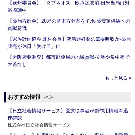
【欧州委員会】「タブネオス」欧承認取消‐日米当局は対
応協議中
【薬局方部会】20局の基本方針案を了承‐薬安定供給への
貢献意識
【家族計画協会 北村会長】緊急避妊薬の需要吸収か‐薬局
販売が休日「受け皿」に
【大阪府薬調査】都市部薬局の地域貢献‐立地や集中率で
大差なし
もっと見る »
おすすめ情報
‐AD‐
【日立社会情報サービス】医療従事者が副作用情報を迅
速確認
株式会社日立社会情報サービス