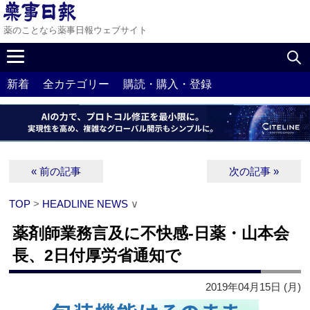
薬のことなら薬事日報ウェブサイト
新着
全カテゴリー
購読・購入・登録
« 前の記事
次の記事 »
TOP
>
HEADLINE NEWS
∨
薬剤師業務言及に不快感‐日薬・山本会
長、2日付厚労省通知で
2019年04月15日 (月)