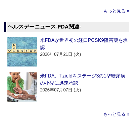
もっと見る »
ヘルスデーニュース‐FDA関連‐
米FDAが世界初の経口PCSK9阻害薬を承
認
2026年07月21日 (火)
米FDA、Tzieldをステージ3の1型糖尿病
の小児に迅速承認
2026年07月07日 (火)
もっと見る »