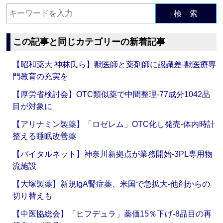
検 索
この記事と同じカテゴリーの新着記事
【昭和薬大 神林氏ら】獣医師と薬剤師に認識差‐獣医療専
門教育の充実を
【厚労省検討会】OTC類似薬で中間整理‐77成分1042品
目が対象に
【アリナミン製薬】「ロゼレム」OTC化し発売‐体内時計
整える睡眠改善薬
【バイタルネット】神奈川新拠点が業務開始‐3PL専用物
流施設
【大塚製薬】新規IgA腎症薬、米国で急拡大‐他剤からの
切り替えも
【中医協総会】「ヒフデュラ」薬価15％下げ‐8品目の再