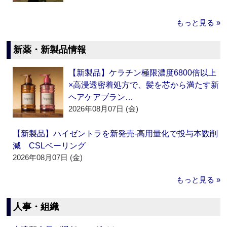
もっと見る »
新薬・新製品情報
【新製品】ケラチン極限濃度6800倍以上
×高浸透密着処方で、髪を芯から満たす新
ヘアケアブラン…
2026年08月07日 (金)
【新製品】ハイゼントラを新発売‐高用量化で投与本数削
減 CSLベーリング
2026年08月07日 (金)
もっと見る »
人事・組織