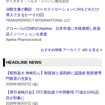
サイネオス・ヘルス・ジャパン株式会社
治験文書の翻訳・ローカライゼーションにAIをどれだけ
導入できるかーその[2]
TRANSPERFECT INTERNATIONAL LLC
グローバルCDMOのApeloa、日本市場に本格展開し医薬
品イノベーションを推進
Apeloa Pharmaceutical
おすすめ情報 アーカイブ ‐AD‐を見る »
HEADLINE NEWS
【昭和薬大 神林氏ら】獣医師と薬剤師に認識差‐獣医療専
門教育の充実を
2026年08月07日 (金)
【厚労省検討会】OTC類似薬で中間整理‐77成分1042品
目が対象に
2026年08月07日 (金)