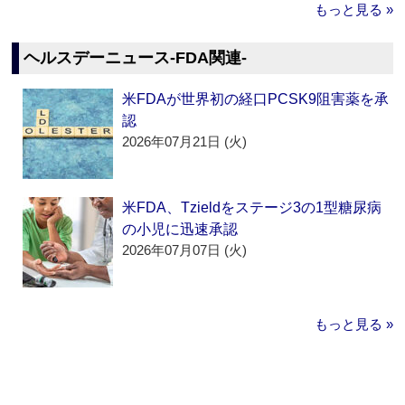
もっと見る »
ヘルスデーニュース‐FDA関連‐
米FDAが世界初の経口PCSK9阻害薬を承
認
2026年07月21日 (火)
米FDA、Tzieldをステージ3の1型糖尿病
の小児に迅速承認
2026年07月07日 (火)
もっと見る »