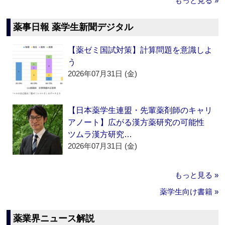
もっと見る »
薬事日報 薬学生新聞デジタル
【薬ゼミ国試対策】計算問題を意識しよ
う
2026年07月31日 (金)
【日本薬学生連盟・先輩薬剤師のキャリ
アノート】広がる漢方薬研究の可能性
ツムラ漢方研究…
2026年07月31日 (金)
もっと見る »
薬学生向け書籍 »
薬業界ニュース解説