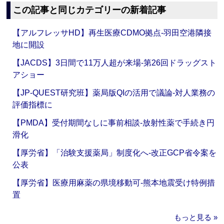
この記事と同じカテゴリーの新着記事
【アルフレッサHD】再生医療CDMO拠点‐羽田空港隣接
地に開設
【JACDS】3日間で11万人超が来場‐第26回ドラッグスト
アショー
【JP-QUEST研究班】薬局版QIの活用で議論‐対人業務の
評価指標に
【PMDA】受付期間なしに事前相談‐放射性薬で手続き円
滑化
【厚労省】「治験支援薬局」制度化へ‐改正GCP省令案を
公表
【厚労省】医療用麻薬の県境移動可‐熊本地震受け特例措
置
もっと見る »