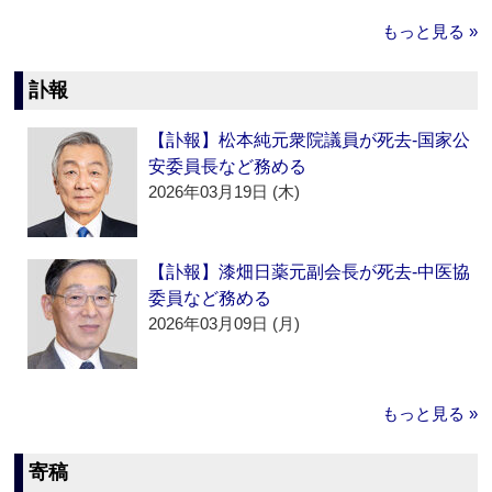
もっと見る »
訃報
【訃報】松本純元衆院議員が死去‐国家公
安委員長など務める
2026年03月19日 (木)
【訃報】漆畑日薬元副会長が死去‐中医協
委員など務める
2026年03月09日 (月)
もっと見る »
寄稿