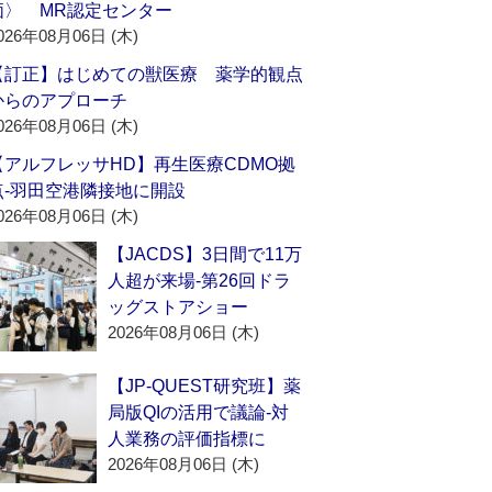
価〉 MR認定センター
026年08月06日 (木)
【訂正】はじめての獣医療 薬学的観点
からのアプローチ
026年08月06日 (木)
【アルフレッサHD】再生医療CDMO拠
点‐羽田空港隣接地に開設
026年08月06日 (木)
【JACDS】3日間で11万
人超が来場‐第26回ドラ
ッグストアショー
2026年08月06日 (木)
【JP-QUEST研究班】薬
局版QIの活用で議論‐対
人業務の評価指標に
2026年08月06日 (木)