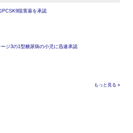
口PCSK9阻害薬を承認
をステージ3の1型糖尿病の小児に迅速承認
もっと見る »