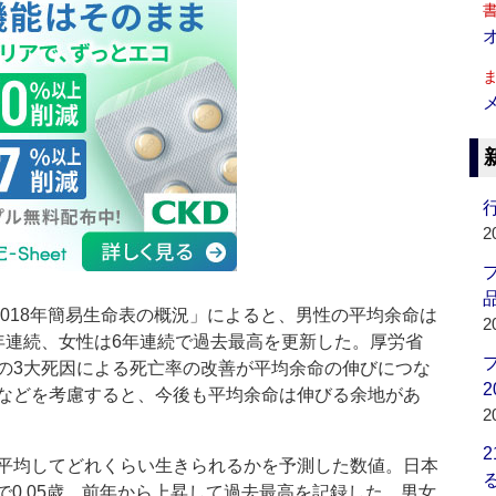
行
2
品
018年簡易生命表の概況」によると、男性の平均余命は
2
性は7年連続、女性は6年連続で過去最高を更新した。厚労省
の3大死因による死亡率の改善が平均余命の伸びにつな
2
などを考慮すると、今後も平均余命は伸びる余地があ
2
平均してどれくらい生きられるかを予測した数値。日本
性で0.05歳、前年から上昇して過去最高を記録した。男女