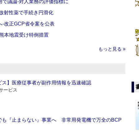
活用で議論‐対人業務の評価指標に
‐放射性薬で手続き円滑化
‐改正GCP省令案を公表
‐熊本地震受け特例措置
もっと見る »
ビス】医療従事者が副作用情報を迅速確認
サービス
でも『止まらない』事業へ 非常用発電機で万全のBCP