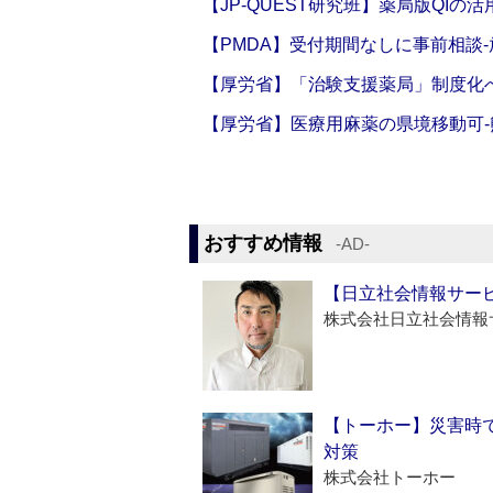
【JP-QUEST研究班】薬局版QIの
【PMDA】受付期間なしに事前相談
【厚労省】「治験支援薬局」制度化へ
【厚労省】医療用麻薬の県境移動可
おすすめ情報
‐AD‐
【日立社会情報サー
株式会社日立社会情報
【トーホー】災害時
対策
株式会社トーホー