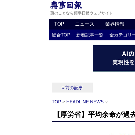
薬のことなら薬事日報ウェブサイト
TOP
ニュース
業界情報
総合TOP
新着記事一覧
全カテゴリ
« 前の記事
TOP
>
HEADLINE NEWS
∨
【厚労省】平均余命が過去