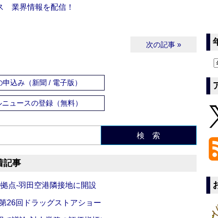
ス 業界情報を配信！
次の記事 »
申込み（新聞 / 電子版）
ルニュースの登録（無料）
検 索
着記事
O拠点‐羽田空港隣接地に開設
‐第26回ドラッグストアショー