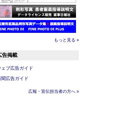
もっと見る »
広告掲載
ウェブ広告ガイド
新聞広告ガイド
広報・宣伝担当者の方へ »