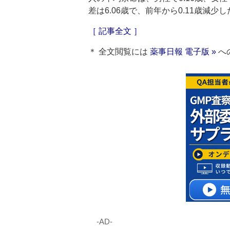
差は6.06歳で、前年から0.11歳減少し
［ 記事全文 ］
＊ 全文閲覧には
薬事日報 電子版 »
へ
‐AD‐