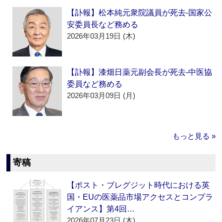
【訃報】松本純元衆院議員が死去‐国家公
安委員長など務める
2026年03月19日 (木)
【訃報】漆畑日薬元副会長が死去‐中医協
委員など務める
2026年03月09日 (月)
もっと見る »
寄稿
【ポスト・ブレグジット時代における英
国・EUの医薬品市場アクセスとコンプラ
イアンス】第4回…
2026年07月23日 (木)