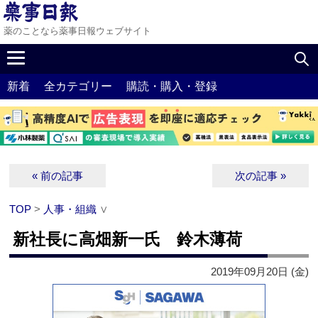
薬のことなら薬事日報ウェブサイト
新着
全カテゴリー
購読・購入・登録
« 前の記事
次の記事 »
TOP
>
人事・組織
∨
新社長に高畑新一氏 鈴木薄荷
2019年09月20日 (金)