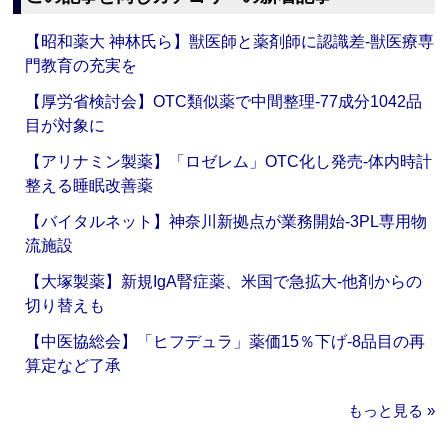
【昭和薬大 神林氏ら】獣医師と薬剤師に認識差‐獣医療専
門教育の充実を
【厚労省検討会】OTC類似薬で中間整理‐77成分1042品
目が対象に
【アリナミン製薬】「ロゼレム」OTC化し発売‐体内時計
整える睡眠改善薬
【バイタルネット】神奈川新拠点が業務開始‐3PL専用物
流施設
【大塚製薬】新規IgA腎症薬、米国で急拡大‐他剤からの
切り替えも
【中医協総会】「ヒフデュラ」薬価15％下げ‐8品目の再
算定など了承
もっと見る »