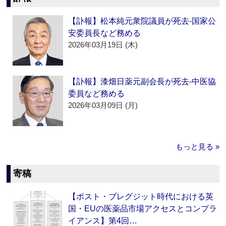
【訃報】松本純元衆院議員が死去‐国家公
安委員長など務める
2026年03月19日 (木)
【訃報】漆畑日薬元副会長が死去‐中医協
委員など務める
2026年03月09日 (月)
もっと見る »
寄稿
【ポスト・ブレグジット時代における英
国・EUの医薬品市場アクセスとコンプラ
イアンス】第4回…