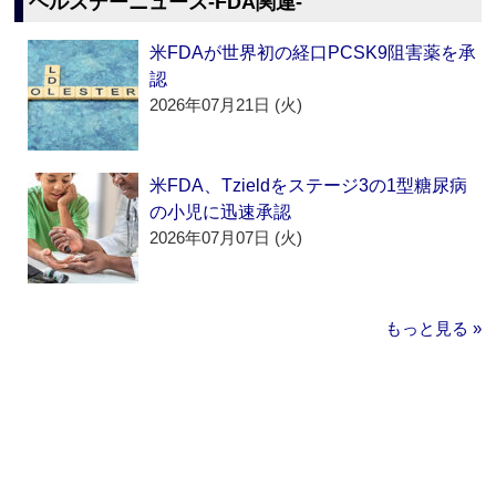
ヘルスデーニュース‐FDA関連‐
米FDAが世界初の経口PCSK9阻害薬を承
認
2026年07月21日 (火)
米FDA、Tzieldをステージ3の1型糖尿病
の小児に迅速承認
2026年07月07日 (火)
もっと見る »