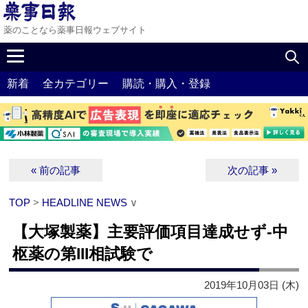
薬のことなら薬事日報ウェブサイト
新着
全カテゴリー
購読・購入・登録
« 前の記事
次の記事 »
TOP
>
HEADLINE NEWS
∨
【大塚製薬】主要評価項目達成せず‐中
枢薬の第III相試験で
2019年10月03日 (木)