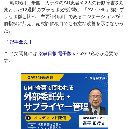
同試験は、米国・カナダのAD患者522人の行動障害を対
象とした12週間のプラセボ比較試験。「AVP-786」群はプ
ラセボ群と比べ、主要評価項目であるアジテーションの評
価指標に加え、副次評価項目でも有意な改善を示さなかっ
た。
［ 記事全文 ］
＊ 全文閲覧には
薬事日報 電子版 »
への申込みが必要で
す。