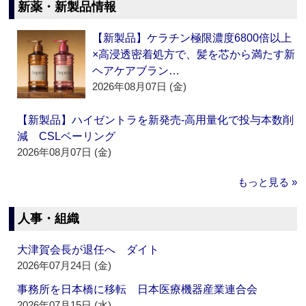
新薬・新製品情報
【新製品】ケラチン極限濃度6800倍以上
×高浸透密着処方で、髪を芯から満たす新
ヘアケアブラン…
2026年08月07日 (金)
【新製品】ハイゼントラを新発売‐高用量化で投与本数削
減 CSLベーリング
2026年08月07日 (金)
もっと見る »
人事・組織
大津賀会長が退任へ ダイト
2026年07月24日 (金)
事務所を日本橋に移転 日本医療機器産業連合会
2026年07月15日 (水)