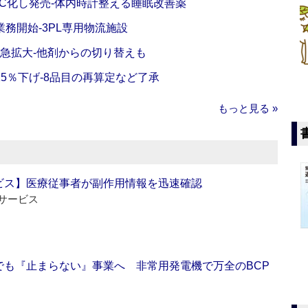
C化し発売‐体内時計整える睡眠改善薬
務開始‐3PL専用物流施設
で急拡大‐他剤からの切り替えも
5％下げ‐8品目の再算定など了承
もっと見る »
ビス】医療従事者が副作用情報を迅速確認
サービス
でも『止まらない』事業へ 非常用発電機で万全のBCP