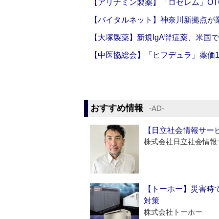
【アリナミン製薬】「ロゼレム」OT
【バイタルネット】神奈川新拠点が業
【大塚製薬】新規IgA腎症薬、米国
【中医協総会】「ヒフデュラ」薬価1
おすすめ情報
‐AD‐
【日立社会情報サー
株式会社日立社会情報
【トーホー】災害時
対策
株式会社トーホー