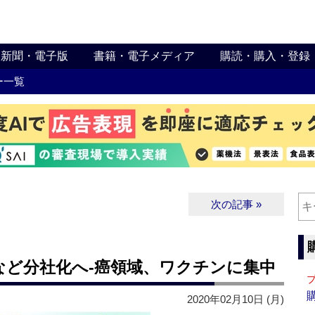
新聞・電子版
書籍・電子メディア
購読・購入・登録
ー一覧
次の記事 »
など分社化へ‐癌領域、ワクチンに集中
2020年02月10日 (月)