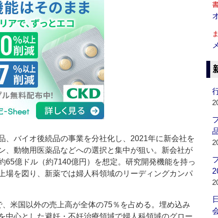
行
2
品
、バイオ後続品の事業を分社化し、2021年に新会社を
2
ン、動物用医薬品などへの選択と集中が狙い。新会社が
65億ドル（約7140億円）を想定。研究開発機能を持っ
2
上場を図り、新薬では婦人科領域のリーディングカンパ
2
、米国以外の売上高が全体の75％を占める。埋め込み
会
を中心とした避妊・不妊治療領域で婦人科領域のグロー