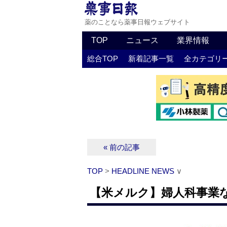
薬のことなら薬事日報ウェブサイト
TOP
ニュース
業界情報
総合TOP
新着記事一覧
全カテゴリ
« 前の記事
TOP
>
HEADLINE NEWS
∨
【米メルク】婦人科事業