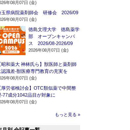
026年08月07日 (金)
埼玉県病院薬剤師会 研修会 2026/09
026年08月07日 (金)
徳島文理大学 徳島薬学
部 オープンキャンパ
ス 2026/08-2026/09
2026年08月07日 (金)
【昭和薬大 神林氏ら】獣医師と薬剤師
に認識差‐獣医療専門教育の充実を
026年08月07日 (金)
【厚労省検討会】OTC類似薬で中間整
理‐77成分1042品目が対象に
026年08月07日 (金)
もっと見る »