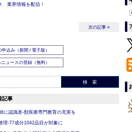
ス 業界情報を配信！
次の記事 »
申込み（新聞 / 電子版）
ルニュースの登録（無料）
検 索
着記事
師に認識差‐獣医療専門教育の充実を
理‐77成分1042品目が対象に