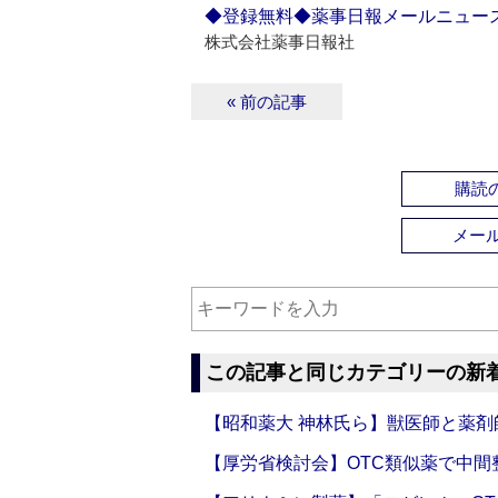
◆登録無料◆薬事日報メールニュー
株式会社薬事日報社
« 前の記事
購読の
メー
この記事と同じカテゴリーの新
【昭和薬大 神林氏ら】獣医師と薬剤
【厚労省検討会】OTC類似薬で中間整