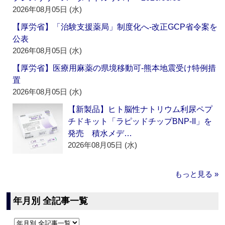
2026年08月05日 (水)
【厚労省】「治験支援薬局」制度化へ‐改正GCP省令案を
公表
2026年08月05日 (水)
【厚労省】医療用麻薬の県境移動可‐熊本地震受け特例措
置
2026年08月05日 (水)
【新製品】ヒト脳性ナトリウム利尿ペプ
チドキット「ラピッドチップBNP-II」を
発売 積水メデ…
2026年08月05日 (水)
もっと見る »
年月別 全記事一覧