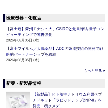
医療機器・化粧品
【富士通】豪州モナシュ大、CSIROと覚書締結‐量子コン
ピューティングで連携強化
2026年08月05日 (水)
【富士フイルム／大鵬薬品】ADCの製造技術の開発で戦
略的パートナーシップを締結
2026年08月05日 (水)
もっと見る »
新薬・新製品情報
【新製品】ヒト脳性ナトリウム利尿ペプ
チドキット「ラピッドチップBNP-II」を
発売 積水メデ…