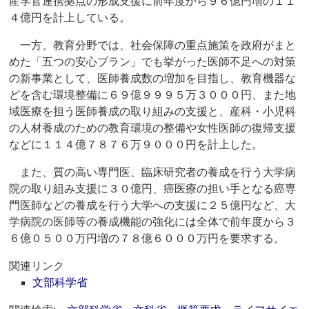
産学官連携拠点の形成支援に前年度から９６億円増の１１
４億円を計上している。
一方、教育分野では、社会保障の重点施策を政府がまと
めた「五つの安心プラン」でも挙がった医師不足への対策
の新事業として、医師養成数の増加を目指し、教育機器な
どを含む環境整備に６９億９９９５万３０００円、また地
域医療を担う医師養成の取り組みの支援と、産科・小児科
の人材養成のための教育環境の整備や女性医師の復帰支援
などに１１４億７８７６万９０００円を計上した。
また、質の高い専門医、臨床研究者の養成を行う大学病
院の取り組み支援に３０億円、癌医療の担い手となる癌専
門医師などの養成を行う大学への支援に２５億円など、大
学病院の医師等の養成機能の強化には全体で前年度から３
６億０５００万円増の７８億６０００万円を要求する。
関連リンク
文部科学省