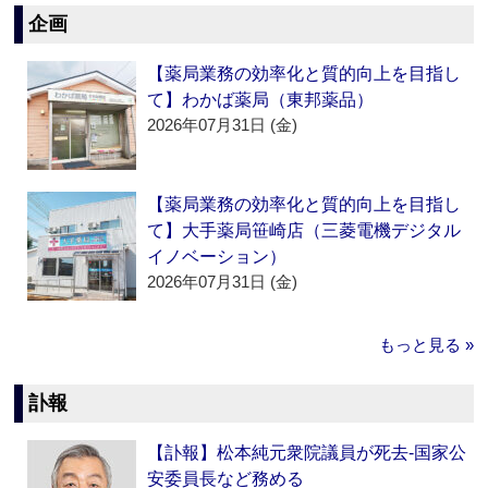
企画
【薬局業務の効率化と質的向上を目指し
て】わかば薬局（東邦薬品）
2026年07月31日 (金)
【薬局業務の効率化と質的向上を目指し
て】大手薬局笹崎店（三菱電機デジタル
イノベーション）
2026年07月31日 (金)
もっと見る »
訃報
【訃報】松本純元衆院議員が死去‐国家公
安委員長など務める