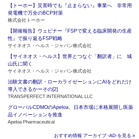
【トーホー】災害時でも『止まらない』事業へ 非常用
発電機で万全のBCP対策
株式会社トーホー
【開催報告】ウェビナー『FSPで変える臨床開発の生産
性』で振り返るFSP戦略
サイネオス・ヘルス・ジャパン株式会社
【サイネオス・ヘルス】世界とつなぐ「翻訳者」に 城
山氏に聞く
サイネオス・ヘルス・ジャパン株式会社
治験文書の翻訳・ローカライゼーションにAIをどれだけ
導入できるかーその[2]
TRANSPERFECT INTERNATIONAL LLC
グローバルCDMOのApeloa、日本市場に本格展開し医薬
品イノベーションを推進
Apeloa Pharmaceutical
おすすめ情報 アーカイブ ‐AD‐を見る »