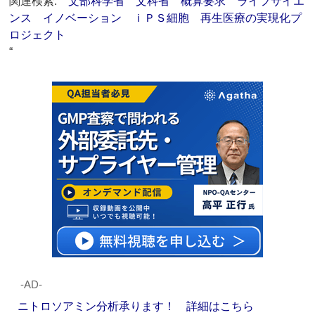
関連検索:
文部科学省
文科省
概算要求
ライフサイエ
ンス
イノベーション
ｉＰＳ細胞
再生医療の実現化プ
ロジェクト
“
‐AD‐
ニトロソアミン分析承ります！ 詳細はこちら