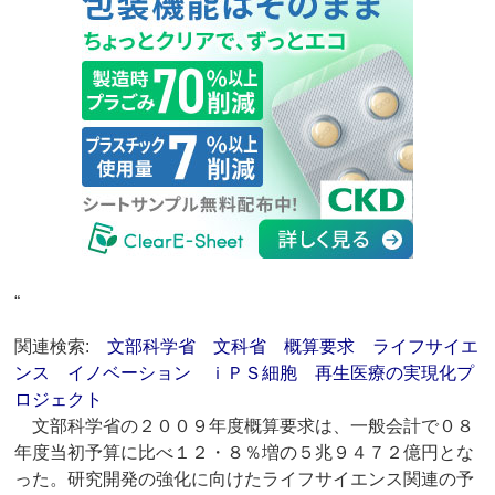
“
関連検索:
文部科学省
文科省
概算要求
ライフサイエ
ンス
イノベーション
ｉＰＳ細胞
再生医療の実現化プ
ロジェクト
文部科学省の２００９年度概算要求は、一般会計で０８
年度当初予算に比べ１２・８％増の５兆９４７２億円とな
った。研究開発の強化に向けたライフサイエンス関連の予