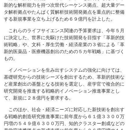
新的な解析能力を持つ次世代シーケンス拠点、超大量デー
タ解析拠点やたんぱく質解析技術開発拠点を重点的に整備
する新規事業を立ち上げるため６９億円を計上した。
これらのライフサイエンス関連の予算要求は、今年５月
に決定した、世界に先駆けた技術開発を目指す「革新的技
術戦略」や、文科・厚生労働・経済産業の３省による「革
新的医薬品・医療機器創出のための５カ年戦略」に基づく
もの。
イノベーションを生み出すシステムの強化に向けては、
基礎研究からの技術シーズを創出するため、革新的技術な
ど産業創出の基盤となる技術を選定し、産学官で複合的に
研究開発を推進する戦略的イノベーション推進事業とし
て、新規に２８億円を要求する。
このほか、社会・経済ニーズに対応した新技術を創出す
る戦略的創造研究推進事業に前年度から６１億３３００万
円増の５４９億６３００万円、知的クラスター創成などの