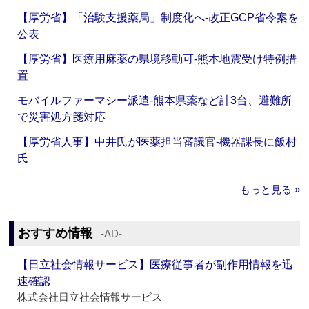
【厚労省】「治験支援薬局」制度化へ‐改正GCP省令案を
公表
【厚労省】医療用麻薬の県境移動可‐熊本地震受け特例措
置
モバイルファーマシー派遣‐熊本県薬など計3台、避難所
で災害処方箋対応
【厚労省人事】中井氏が医薬担当審議官‐機器課長に飯村
氏
もっと見る »
おすすめ情報
‐AD‐
【日立社会情報サービス】医療従事者が副作用情報を迅
速確認
株式会社日立社会情報サービス