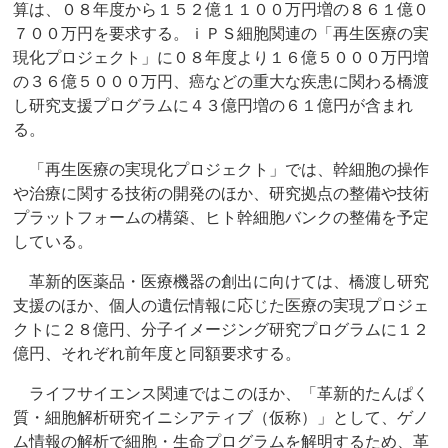
算は、０８年度から１５２億１１００万円増の８６１億０
７００万円を要求する。ｉＰＳ細胞関連の「再生医療の実
現化プロジェクト」に０８年度より１６億５０００万円増
の３６億５０００万円、癌などの重大な疾患に関わる橋渡
し研究支援プログラムに４３億円増の６１億円が含まれ
る。
「再生医療の実現化プロジェクト」では、幹細胞の操作
や治療に関する技術の開発のほか、研究拠点の整備や技術
プラットフォームの構築、ヒト幹細胞バンクの整備を予定
している。
革新的医薬品・医療機器の創出に向けては、橋渡し研究
支援のほか、個人の遺伝情報に応じた医療の実現プロジェ
クトに２８億円、分子イメージング研究プログラムに１２
億円、それぞれ前年度と同額要求する。
ライフサイエンス関連ではこのほか、「革新的たんぱく
質・細胞解析研究イニシアティブ（仮称）」として、ゲノ
ム情報の解析で細胞・生命プログラムを解明するため、革