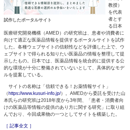
教授）
を代表
者とす
試作したポータルサイト
る日本
医療研究開発機構（AMED）の研究班は、患者や消費者に
向けて適正な医薬品情報を提供するポータルサイトを試作
した。各種ウェブサイトの信頼性などを評価した上で、ウ
ェブサイトで得られる知りたい医薬品の情報を整理して提
示したもの。日本では、医薬品情報を統合的に提供する公
的な環境が十分に整備されていないとして、具体的なモデ
ルを提案している。
サイトの名称は「信頼できる！お薬情報サイト」
（
https://www.kusuri-info.jp/
）。AMEDから委託を受けた山
本氏らの研究班は2018年度から3年間、「患者・消費者向
けの医薬品等情報の提供のあり方に関する研究」に取り組
んでおり、今回成果物の一つとしてサイトを構築した。
［ 記事全文 ］