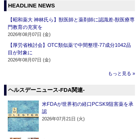
HEADLINE NEWS
【昭和薬大 神林氏ら】獣医師と薬剤師に認識差‐獣医療専
門教育の充実を
2026年08月07日 (金)
【厚労省検討会】OTC類似薬で中間整理‐77成分1042品
目が対象に
2026年08月07日 (金)
もっと見る »
ヘルスデーニュース‐FDA関連‐
米FDAが世界初の経口PCSK9阻害薬を承
認
2026年07月21日 (火)