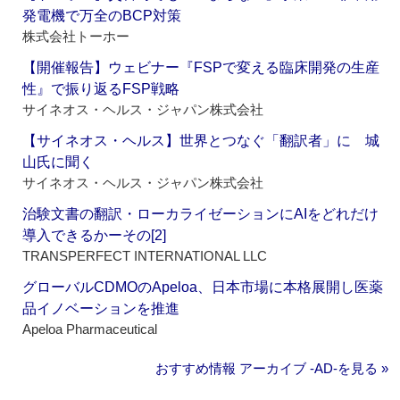
発電機で万全のBCP対策
株式会社トーホー
【開催報告】ウェビナー『FSPで変える臨床開発の生産
性』で振り返るFSP戦略
サイネオス・ヘルス・ジャパン株式会社
【サイネオス・ヘルス】世界とつなぐ「翻訳者」に 城
山氏に聞く
サイネオス・ヘルス・ジャパン株式会社
治験文書の翻訳・ローカライゼーションにAIをどれだけ
導入できるかーその[2]
TRANSPERFECT INTERNATIONAL LLC
グローバルCDMOのApeloa、日本市場に本格展開し医薬
品イノベーションを推進
Apeloa Pharmaceutical
おすすめ情報 アーカイブ ‐AD‐を見る »