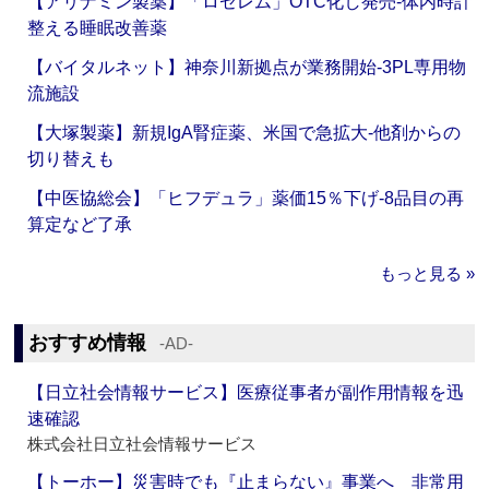
【アリナミン製薬】「ロゼレム」OTC化し発売‐体内時計
整える睡眠改善薬
【バイタルネット】神奈川新拠点が業務開始‐3PL専用物
流施設
【大塚製薬】新規IgA腎症薬、米国で急拡大‐他剤からの
切り替えも
【中医協総会】「ヒフデュラ」薬価15％下げ‐8品目の再
算定など了承
もっと見る »
おすすめ情報
‐AD‐
【日立社会情報サービス】医療従事者が副作用情報を迅
速確認
株式会社日立社会情報サービス
【トーホー】災害時でも『止まらない』事業へ 非常用