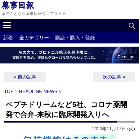
薬のことなら薬事日報ウェブサイト
新着
全カテゴリー
購読・購入・登録
« 前の記事
次の記事 »
TOP
>
HEADLINE NEWS
∨
ペプチドリームなど5社、コロナ薬開
発で合弁‐来秋に臨床開発入りへ
2020年11月17日 (火)