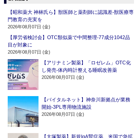
【昭和薬大 神林氏ら】獣医師と薬剤師に認識差‐獣医療専
門教育の充実を
2026年08月07日 (金)
【厚労省検討会】OTC類似薬で中間整理‐77成分1042品
目が対象に
2026年08月07日 (金)
【アリナミン製薬】「ロゼレム」OTC化
し発売‐体内時計整える睡眠改善薬
2026年08月07日 (金)
【バイタルネット】神奈川新拠点が業務
開始‐3PL専用物流施設
2026年08月07日 (金)
【大塚製薬】新規IgA腎症薬、米国で急拡