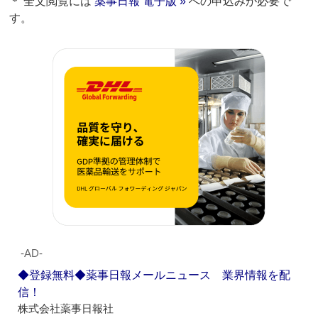
＊ 全文閲覧には
薬事日報 電子版 »
への申込みが必要で
す。
‐AD‐
◆登録無料◆薬事日報メールニュース 業界情報を配
信！
株式会社薬事日報社