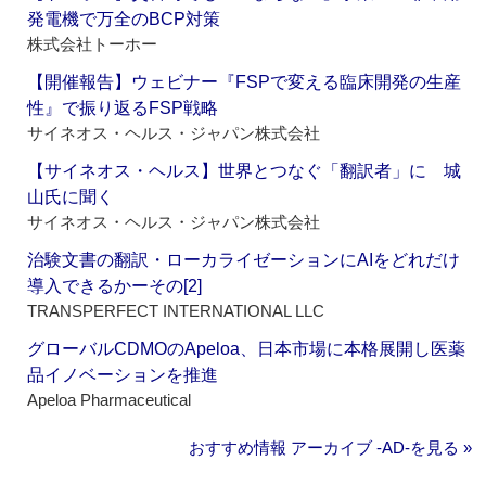
発電機で万全のBCP対策
株式会社トーホー
【開催報告】ウェビナー『FSPで変える臨床開発の生産
性』で振り返るFSP戦略
サイネオス・ヘルス・ジャパン株式会社
【サイネオス・ヘルス】世界とつなぐ「翻訳者」に 城
山氏に聞く
サイネオス・ヘルス・ジャパン株式会社
治験文書の翻訳・ローカライゼーションにAIをどれだけ
導入できるかーその[2]
TRANSPERFECT INTERNATIONAL LLC
グローバルCDMOのApeloa、日本市場に本格展開し医薬
品イノベーションを推進
Apeloa Pharmaceutical
おすすめ情報 アーカイブ ‐AD‐を見る »