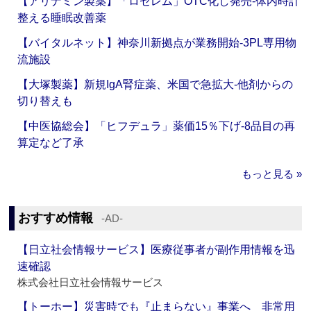
【アリナミン製薬】「ロゼレム」OTC化し発売‐体内時計
整える睡眠改善薬
【バイタルネット】神奈川新拠点が業務開始‐3PL専用物
流施設
【大塚製薬】新規IgA腎症薬、米国で急拡大‐他剤からの
切り替えも
【中医協総会】「ヒフデュラ」薬価15％下げ‐8品目の再
算定など了承
もっと見る »
おすすめ情報
‐AD‐
【日立社会情報サービス】医療従事者が副作用情報を迅
速確認
株式会社日立社会情報サービス
【トーホー】災害時でも『止まらない』事業へ 非常用