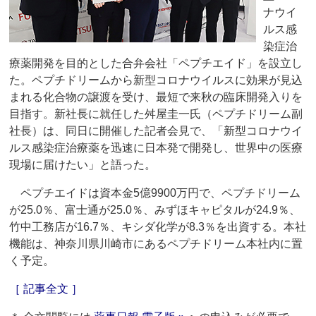
ナウイ
ルス感
染症治
療薬開発を目的とした合弁会社「ペプチエイド」を設立し
た。ペプチドリームから新型コロナウイルスに効果が見込
まれる化合物の譲渡を受け、最短で来秋の臨床開発入りを
目指す。新社長に就任した舛屋圭一氏（ペプチドリーム副
社長）は、同日に開催した記者会見で、「新型コロナウイ
ルス感染症治療薬を迅速に日本発で開発し、世界中の医療
現場に届けたい」と語った。
ペプチエイドは資本金5億9900万円で、ペプチドリーム
が25.0％、富士通が25.0％、みずほキャピタルが24.9％、
竹中工務店が16.7％、キシダ化学が8.3％を出資する。本社
機能は、神奈川県川崎市にあるペプチドリーム本社内に置
く予定。
［ 記事全文 ］