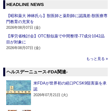
HEADLINE NEWS
【昭和薬大 神林氏ら】獣医師と薬剤師に認識差‐獣医療専
門教育の充実を
2026年08月07日 (金)
【厚労省検討会】OTC類似薬で中間整理‐77成分1042品
目が対象に
2026年08月07日 (金)
もっと見る »
ヘルスデーニュース‐FDA関連‐
米FDAが世界初の経口PCSK9阻害薬を承
認
2026年07月21日 (火)