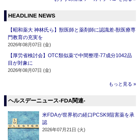
HEADLINE NEWS
【昭和薬大 神林氏ら】獣医師と薬剤師に認識差‐獣医療専
門教育の充実を
2026年08月07日 (金)
【厚労省検討会】OTC類似薬で中間整理‐77成分1042品
目が対象に
2026年08月07日 (金)
もっと見る »
ヘルスデーニュース‐FDA関連‐
米FDAが世界初の経口PCSK9阻害薬を承
認
2026年07月21日 (火)