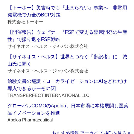
【トーホー】災害時でも『止まらない』事業へ 非常用
発電機で万全のBCP対策
株式会社トーホー
【開催報告】ウェビナー『FSPで変える臨床開発の生産
性』で振り返るFSP戦略
サイネオス・ヘルス・ジャパン株式会社
【サイネオス・ヘルス】世界とつなぐ「翻訳者」に 城
山氏に聞く
サイネオス・ヘルス・ジャパン株式会社
治験文書の翻訳・ローカライゼーションにAIをどれだけ
導入できるかーその[2]
TRANSPERFECT INTERNATIONAL LLC
グローバルCDMOのApeloa、日本市場に本格展開し医薬
品イノベーションを推進
Apeloa Pharmaceutical
おすすめ情報 アーカイブ ‐AD‐を見る »