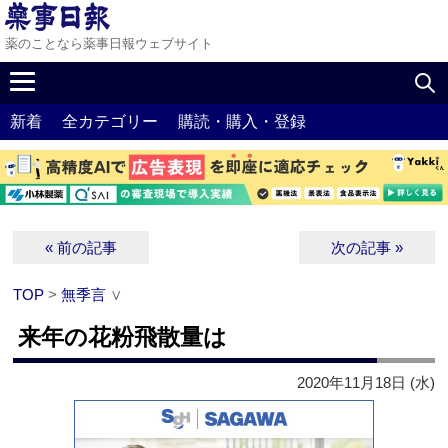
薬のことなら薬事日報ウェブサイト
新着
全カテゴリー
購読・購入・登録
« 前の記事
次の記事 »
TOP
>
無季言
∨
来年の花粉飛散量は
2020年11月18日 (水)