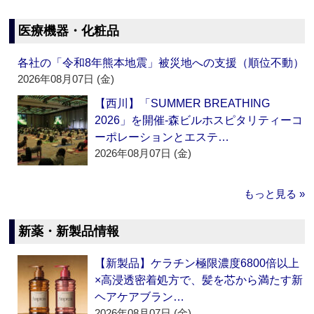
医療機器・化粧品
各社の「令和8年熊本地震」被災地への支援（順位不動）
2026年08月07日 (金)
【西川】「SUMMER BREATHING
2026」を開催‐森ビルホスピタリティーコ
ーポレーションとエステ…
2026年08月07日 (金)
もっと見る »
新薬・新製品情報
【新製品】ケラチン極限濃度6800倍以上
×高浸透密着処方で、髪を芯から満たす新
ヘアケアブラン…
2026年08月07日 (金)