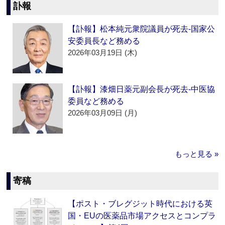
訃報
【訃報】松本純元衆院議員が死去‐国家公
安委員長など務める
2026年03月19日 (木)
【訃報】漆畑日薬元副会長が死去‐中医協
委員など務める
2026年03月09日 (月)
もっと見る »
寄稿
【ポスト・ブレグジット時代における英
国・EUの医薬品市場アクセスとコンプラ