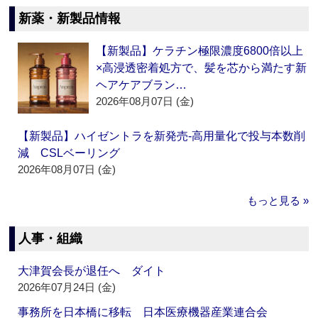
新薬・新製品情報
【新製品】ケラチン極限濃度6800倍以上
×高浸透密着処方で、髪を芯から満たす新
ヘアケアブラン…
2026年08月07日 (金)
【新製品】ハイゼントラを新発売‐高用量化で投与本数削
減 CSLベーリング
2026年08月07日 (金)
もっと見る »
人事・組織
大津賀会長が退任へ ダイト
2026年07月24日 (金)
事務所を日本橋に移転 日本医療機器産業連合会