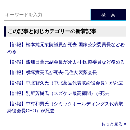
検 索
この記事と同じカテゴリーの新着記事
【訃報】松本純元衆院議員が死去‐国家公安委員長など務
める
【訃報】漆畑日薬元副会長が死去‐中医協委員など務める
【訃報】横塚實亮氏が死去‐元住友製薬会長
【訃報】中北智久氏（中北薬品代表取締役会長）が死去
【訃報】別所芳樹氏（スズケン最高顧問）が死去
【訃報】中村和男氏（シミックホールディングス代表取
締役会長CEO）が死去
もっと見る »