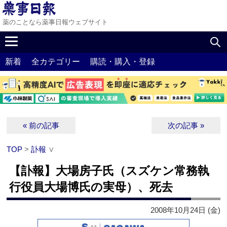
薬のことなら薬事日報ウェブサイト
新着
全カテゴリー
購読・購入・登録
« 前の記事
次の記事 »
TOP
>
訃報
∨
【訃報】大場房子氏（スズケン常務執
行役員大場博氏の実母）、死去
2008年10月24日 (金)