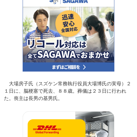
大場房子氏（スズケン常務執行役員大場博氏の実母）２
１日に、脳梗塞で死去、８８歳。葬儀は２３日に行われ
た。喪主は長男の基男氏。