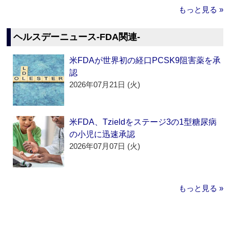
もっと見る »
ヘルスデーニュース‐FDA関連‐
米FDAが世界初の経口PCSK9阻害薬を承
認
2026年07月21日 (火)
米FDA、Tzieldをステージ3の1型糖尿病
の小児に迅速承認
2026年07月07日 (火)
もっと見る »