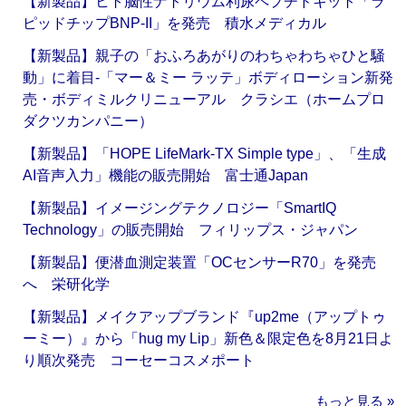
【新製品】ヒト脳性ナトリウム利尿ペプチドキット「ラ
ピッドチップBNP-II」を発売 積水メディカル
【新製品】親子の「おふろあがりのわちゃわちゃひと騒
動」に着目‐「マー＆ミー ラッテ」ボディローション新発
売・ボディミルクリニューアル クラシエ（ホームプロ
ダクツカンパニー）
【新製品】「HOPE LifeMark-TX Simple type」、「生成
AI音声入力」機能の販売開始 富士通Japan
【新製品】イメージングテクノロジー「SmartIQ
Technology」の販売開始 フィリップス・ジャパン
【新製品】便潜血測定装置「OCセンサーR70」を発売
へ 栄研化学
【新製品】メイクアップブランド『up2me（アップトゥ
ーミー）』から「hug my Lip」新色＆限定色を8月21日よ
り順次発売 コーセーコスメポート
もっと見る »