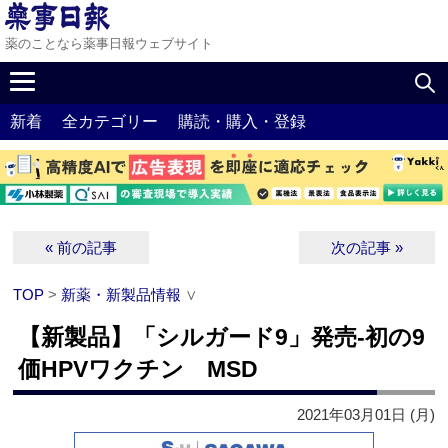
薬のことなら薬事日報ウェブサイト
新着
全カテゴリー
購読・購入・登録
« 前の記事
次の記事 »
TOP
>
新薬・新製品情報
∨
【新製品】「シルガード9」発売‐初の9
価HPVワクチン MSD
2021年03月01日 (月)