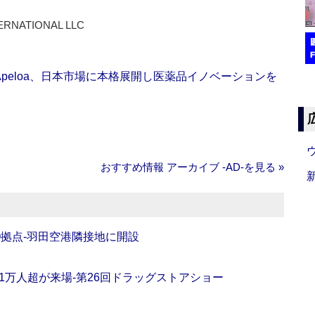
ERNATIONAL LLC
Apeloa、日本市場に本格展開し医薬品イノベーションを
おすすめ情報 アーカイブ ‐AD‐を見る »
O拠点‐羽田空港隣接地に開設
11万人超が来場‐第26回ドラッグストアショー