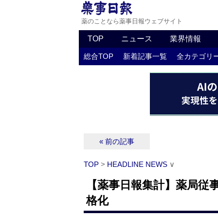
薬のことなら薬事日報ウェブサイト
TOP
ニュース
業界情報
総合TOP
新着記事一覧
全カテゴリ
« 前の記事
TOP
>
HEADLINE NEWS
∨
【薬事日報集計】薬局従
格化