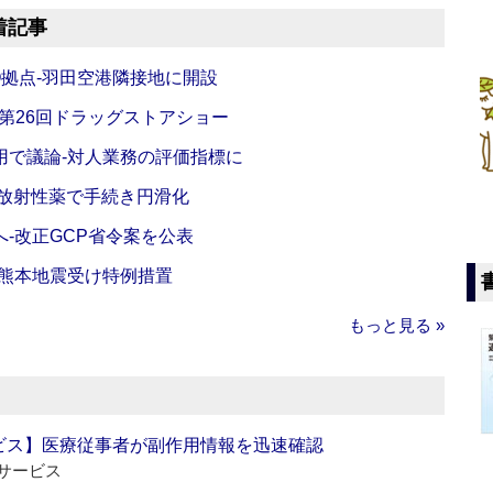
着記事
O拠点‐羽田空港隣接地に開設
‐第26回ドラッグストアショー
活用で議論‐対人業務の評価指標に
‐放射性薬で手続き円滑化
‐改正GCP省令案を公表
‐熊本地震受け特例措置
もっと見る »
ビス】医療従事者が副作用情報を迅速確認
サービス