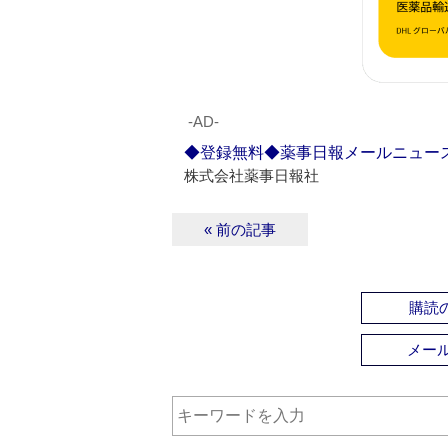
‐AD‐
◆登録無料◆薬事日報メールニュー
株式会社薬事日報社
« 前の記事
購読の
メー