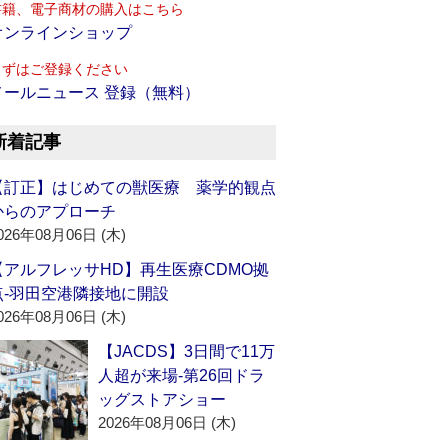
書籍、電子商材の購入はこちら
オンラインショップ
まずはご登録ください
メールニュース 登録（無料）
新着記事
【訂正】はじめての獣医療 薬学的観点
からのアプローチ
026年08月06日 (木)
【アルフレッサHD】再生医療CDMO拠
点‐羽田空港隣接地に開設
026年08月06日 (木)
【JACDS】3日間で11万
人超が来場‐第26回ドラ
ッグストアショー
2026年08月06日 (木)