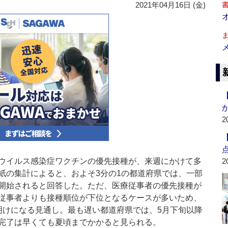
2021年04月16日 (金)
2
ウイルス感染症ワクチンの優先接種が、来週にかけて多
2
紙の集計によると、およそ3分の1の都道府県では、一部
開始されると回答した。ただ、医療従事者の優先接種が
従事者よりも接種順位が下位となるケースが多いため、
明けになる見通し。最も遅い都道府県では、5月下旬以降
完了は早くても夏頃までかかると見られる。