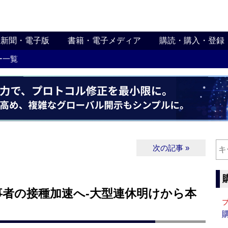
新聞・電子版
書籍・電子メディア
購読・購入・登録
ー一覧
次の記事 »
事者の接種加速へ‐大型連休明けから本