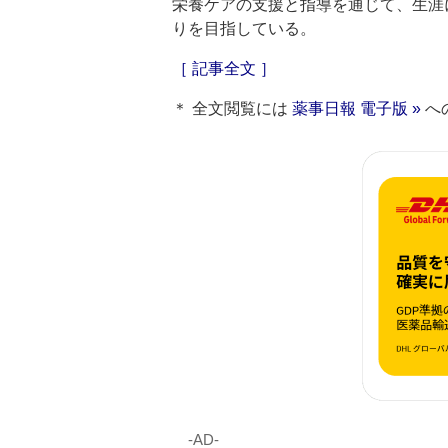
栄養ケアの支援と指導を通じて、生涯
りを目指している。
［ 記事全文 ］
＊ 全文閲覧には
薬事日報 電子版 »
へ
‐AD‐