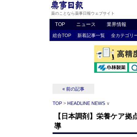
薬のことなら薬事日報ウェブサイト
TOP
ニュース
業界情報
総合TOP
新着記事一覧
全カテゴリ
« 前の記事
TOP
>
HEADLINE NEWS
∨
【日本調剤】栄養ケア拠点
導