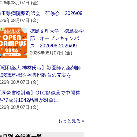
026年08月07日 (金)
埼玉県病院薬剤師会 研修会 2026/09
026年08月07日 (金)
徳島文理大学 徳島薬学
部 オープンキャンパ
ス 2026/08-2026/09
2026年08月07日 (金)
【昭和薬大 神林氏ら】獣医師と薬剤師
に認識差‐獣医療専門教育の充実を
026年08月07日 (金)
【厚労省検討会】OTC類似薬で中間整
理‐77成分1042品目が対象に
026年08月07日 (金)
もっと見る »