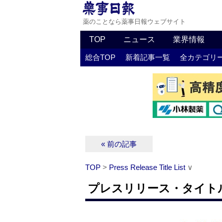
薬のことなら薬事日報ウェブサイト
TOP
ニュース
業界情報
総合TOP
新着記事一覧
全カテゴリ
« 前の記事
TOP
>
Press Release Title List
∨
プレスリリース・タイトルリス