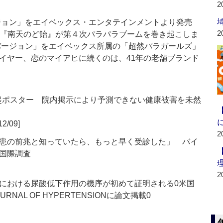
2
ジョン」をエイベックス・エンタテインメントより発売
2
みの『南天のど飴』が第４次パラパラブームを巻き起こしま
バージョン」をエイベックス所属の「超然パラガールズ」
イヤー、恋のマイアヒに続くのは、41年の老舗ブランド
喚起ポスター 院内掲示により予測できない健康被害を未然
12/09]
2
疾患の前兆と知っていたら、もっと早く受診した」 バイ
国際調査
2
における尿酸低下作用の機序が初めて証明される0米国
RNAL OF HYPERTENSIONに論文掲載0