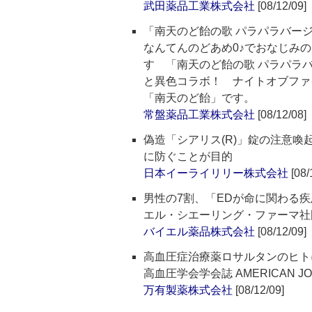
武田薬品工業株式会社
[08/12/09]
「南天のど飴の歌 パラパラバー
なんてんのどあめ0♪でおなじ
す 「南天のど飴の歌 パラパラ
と異色コラボ！ ナイトオブファ
「南天のど飴」です。
常盤薬品工業株式会社
[08/12/08]
偽造「シアリス(R)」錠の注意
に防ぐことが目的
日本イーライリリー株式会社
[08/
男性の7割、「EDが命に関わる
エル・シエーリング・ファーマ社
バイエル薬品株式会社
[08/12/09]
高血圧症治療薬ロサルタンのヒト
高血圧学会学会誌 AMERICAN JOU
万有製薬株式会社
[08/12/09]