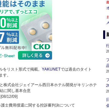
行
2
品
ルをリスト形式で掲載。
YAKUNET
では過去のタイト
2
ます。
と株式会社ジェイアール西日本ホテル開発がキリンホテ
2
結に関し基本合意
2
[08/12/09]
の弁護士費用償還に関する控訴審判決について
会