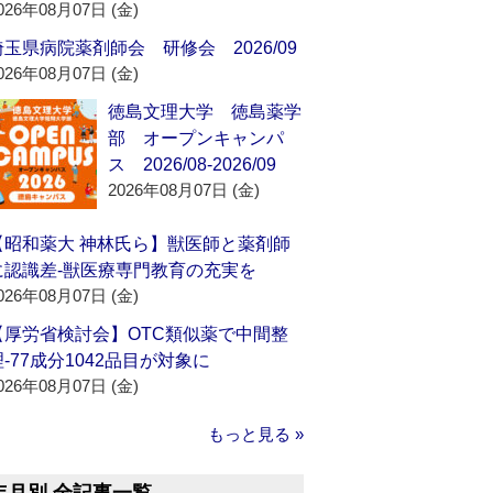
026年08月07日 (金)
埼玉県病院薬剤師会 研修会 2026/09
026年08月07日 (金)
徳島文理大学 徳島薬学
部 オープンキャンパ
ス 2026/08-2026/09
2026年08月07日 (金)
【昭和薬大 神林氏ら】獣医師と薬剤師
に認識差‐獣医療専門教育の充実を
026年08月07日 (金)
【厚労省検討会】OTC類似薬で中間整
理‐77成分1042品目が対象に
026年08月07日 (金)
もっと見る »