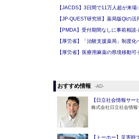
【JACDS】3日間で11万人超が来場
【JP-QUEST研究班】薬局版QIの
【PMDA】受付期間なしに事前相談
【厚労省】「治験支援薬局」制度化へ
【厚労省】医療用麻薬の県境移動可
おすすめ情報
‐AD‐
【日立社会情報サー
株式会社日立社会情報
【トーホー】災害時