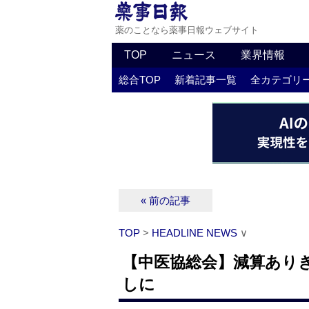
薬のことなら薬事日報ウェブサイト
TOP
ニュース
業界情報
総合TOP
新着記事一覧
全カテゴリ
« 前の記事
TOP
>
HEADLINE NEWS
∨
【中医協総会】減算あり
しに