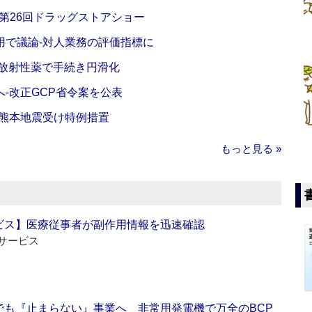
‐第26回ドラッグストアショー
活用で議論‐対人業務の評価指標に
‐放射性薬で手続き円滑化
‐改正GCP省令案を公表
‐熊本地震受け特例措置
もっと見る »
ビス】医療従事者が副作用情報を迅速確認
サービス
でも『止まらない』事業へ 非常用発電機で万全のBCP