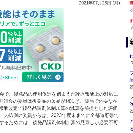
2021年07月26日 (月)
行
2
品
2
会で、後発品の使用促進を踏まえた診療報酬上の対応に
剤師会の委員は後発品の欠品が相次ぎ、薬局で必要な在
2
報酬改定で後発品調剤体制加算の減算を前提とした評価
2
、支払側の委員からは、2023年度末までに全都道府県で
成するためには、後発品調剤体制加算の見直しが必要不可