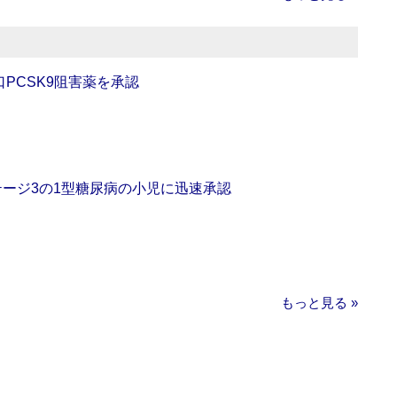
口PCSK9阻害薬を承認
をステージ3の1型糖尿病の小児に迅速承認
もっと見る »