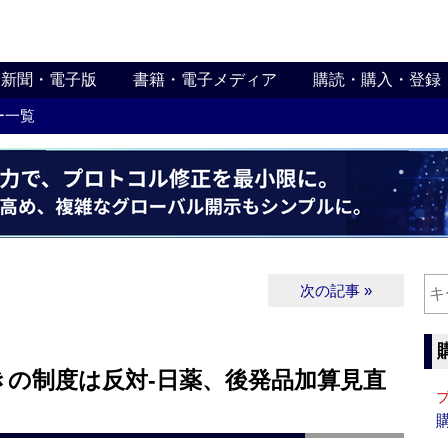
新聞・電子版
書籍・電子メディア
購読・購入・登録
ー一覧
次の記事 »
きの制度は反対‐日薬、後発品加算見直