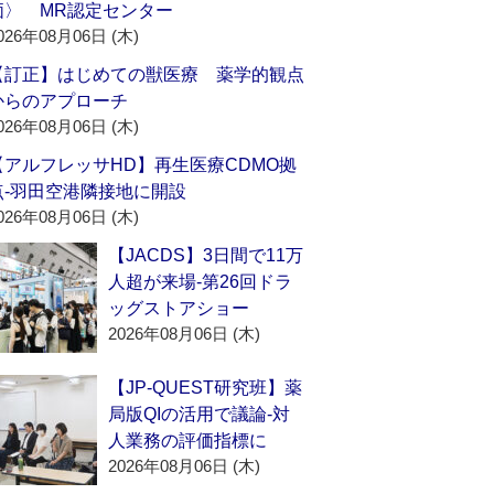
価〉 MR認定センター
026年08月06日 (木)
【訂正】はじめての獣医療 薬学的観点
からのアプローチ
026年08月06日 (木)
【アルフレッサHD】再生医療CDMO拠
点‐羽田空港隣接地に開設
026年08月06日 (木)
【JACDS】3日間で11万
人超が来場‐第26回ドラ
ッグストアショー
2026年08月06日 (木)
【JP-QUEST研究班】薬
局版QIの活用で議論‐対
人業務の評価指標に
2026年08月06日 (木)