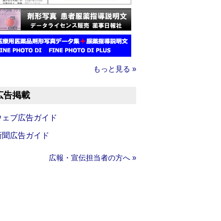
もっと見る »
広告掲載
ウェブ広告ガイド
新聞広告ガイド
広報・宣伝担当者の方へ »