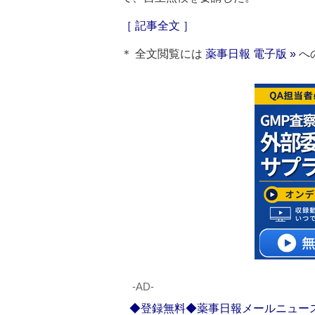
［ 記事全文 ］
＊ 全文閲覧には
薬事日報 電子版 »
へ
‐AD‐
◆登録無料◆薬事日報メールニュー