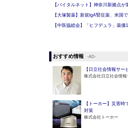
【バイタルネット】神奈川新拠点が業
【大塚製薬】新規IgA腎症薬、米国
【中医協総会】「ヒフデュラ」薬価1
おすすめ情報
‐AD‐
【日立社会情報サー
株式会社日立社会情報
【トーホー】災害時
対策
株式会社トーホー