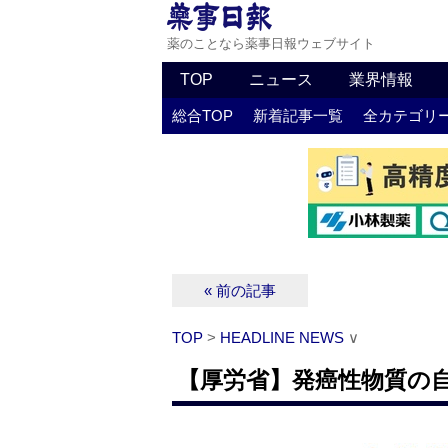
薬のことなら薬事日報ウェブサイト
TOP
ニュース
業界情報
総合TOP
新着記事一覧
全カテゴリ
« 前の記事
TOP
>
HEADLINE NEWS
∨
【厚労省】発癌性物質の