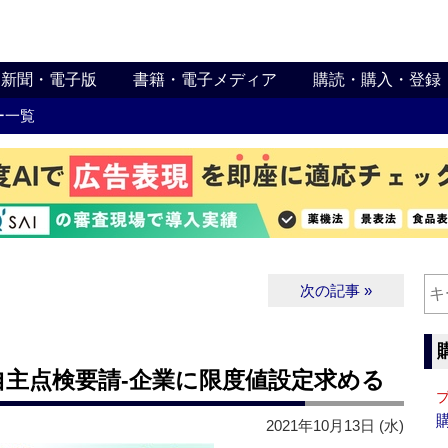
新聞・電子版
書籍・電子メディア
購読・購入・登録
ー一覧
次の記事 »
自主点検要請‐企業に限度値設定求める
2021年10月13日 (水)