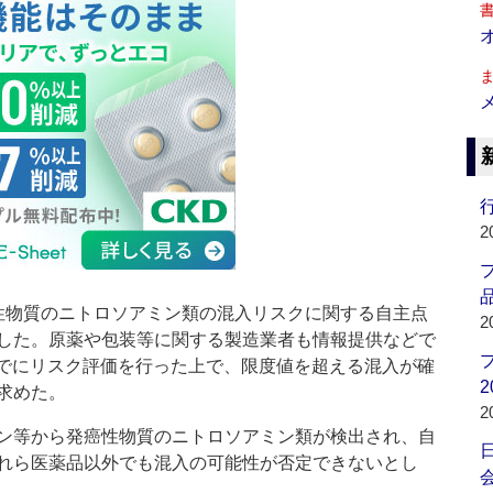
行
2
品
物質のニトロソアミン類の混入リスクに関する自主点
2
した。原薬や包装等に関する製造業者も情報提供などで
日までにリスク評価を行った上で、限度値を超える混入が確
2
求めた。
2
ン等から発癌性物質のニトロソアミン類が検出され、自
れら医薬品以外でも混入の可能性が否定できないとし
会