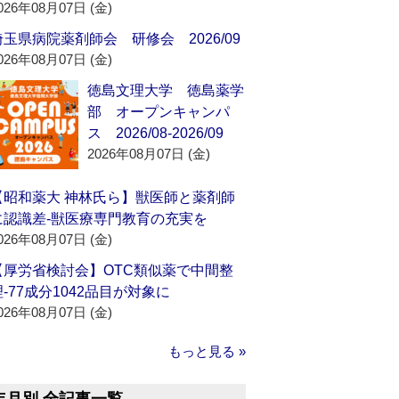
026年08月07日 (金)
埼玉県病院薬剤師会 研修会 2026/09
026年08月07日 (金)
徳島文理大学 徳島薬学
部 オープンキャンパ
ス 2026/08-2026/09
2026年08月07日 (金)
【昭和薬大 神林氏ら】獣医師と薬剤師
に認識差‐獣医療専門教育の充実を
026年08月07日 (金)
【厚労省検討会】OTC類似薬で中間整
理‐77成分1042品目が対象に
026年08月07日 (金)
もっと見る »