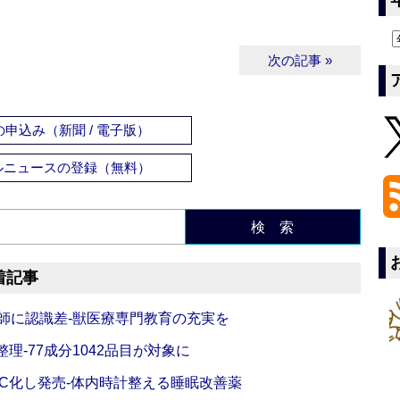
次の記事 »
申込み（新聞 / 電子版）
ルニュースの登録（無料）
検 索
着記事
師に認識差‐獣医療専門教育の充実を
理‐77成分1042品目が対象に
C化し発売‐体内時計整える睡眠改善薬