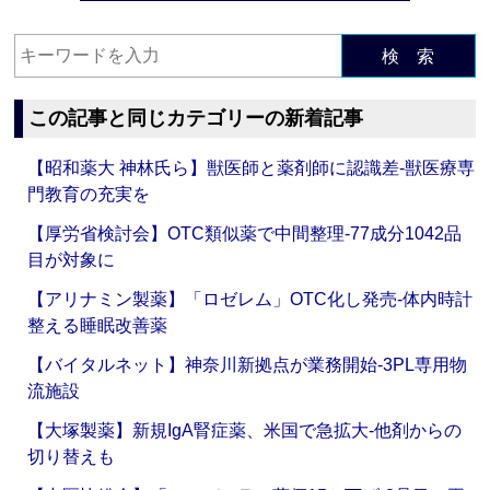
検 索
この記事と同じカテゴリーの新着記事
【昭和薬大 神林氏ら】獣医師と薬剤師に認識差‐獣医療専
門教育の充実を
【厚労省検討会】OTC類似薬で中間整理‐77成分1042品
目が対象に
【アリナミン製薬】「ロゼレム」OTC化し発売‐体内時計
整える睡眠改善薬
【バイタルネット】神奈川新拠点が業務開始‐3PL専用物
流施設
【大塚製薬】新規IgA腎症薬、米国で急拡大‐他剤からの
切り替えも