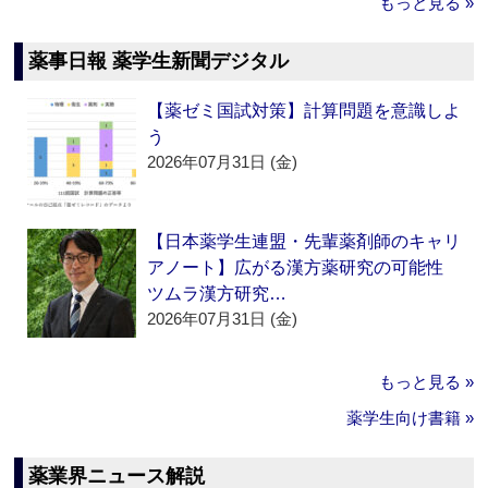
もっと見る »
薬事日報 薬学生新聞デジタル
【薬ゼミ国試対策】計算問題を意識しよ
う
2026年07月31日 (金)
【日本薬学生連盟・先輩薬剤師のキャリ
アノート】広がる漢方薬研究の可能性
ツムラ漢方研究…
2026年07月31日 (金)
もっと見る »
薬学生向け書籍 »
薬業界ニュース解説