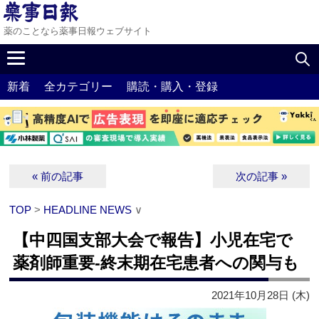
薬のことなら薬事日報ウェブサイト
新着
全カテゴリー
購読・購入・登録
« 前の記事
次の記事 »
TOP
>
HEADLINE NEWS
∨
【中四国支部大会で報告】小児在宅で
薬剤師重要‐終末期在宅患者への関与も
2021年10月28日 (木)