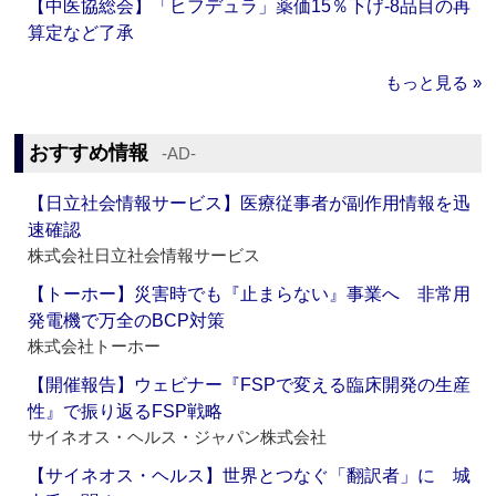
【中医協総会】「ヒフデュラ」薬価15％下げ‐8品目の再
算定など了承
もっと見る »
おすすめ情報
‐AD‐
【日立社会情報サービス】医療従事者が副作用情報を迅
速確認
株式会社日立社会情報サービス
【トーホー】災害時でも『止まらない』事業へ 非常用
発電機で万全のBCP対策
株式会社トーホー
【開催報告】ウェビナー『FSPで変える臨床開発の生産
性』で振り返るFSP戦略
サイネオス・ヘルス・ジャパン株式会社
【サイネオス・ヘルス】世界とつなぐ「翻訳者」に 城