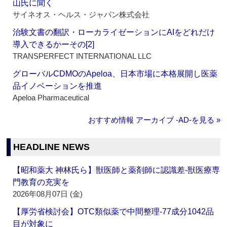
山氏に聞く
サイネオス・ヘルス・ジャパン株式会社
治験文書の翻訳・ローカライゼーションにAIをどれだけ
導入できるかーその[2]
TRANSPERFECT INTERNATIONAL LLC
グローバルCDMOのApeloa、日本市場に本格展開し医薬
品イノベーションを推進
Apeloa Pharmaceutical
おすすめ情報 アーカイブ ‐AD‐を見る »
HEADLINE NEWS
【昭和薬大 神林氏ら】獣医師と薬剤師に認識差‐獣医療専
門教育の充実を
2026年08月07日 (金)
【厚労省検討会】OTC類似薬で中間整理‐77成分1042品
目が対象に