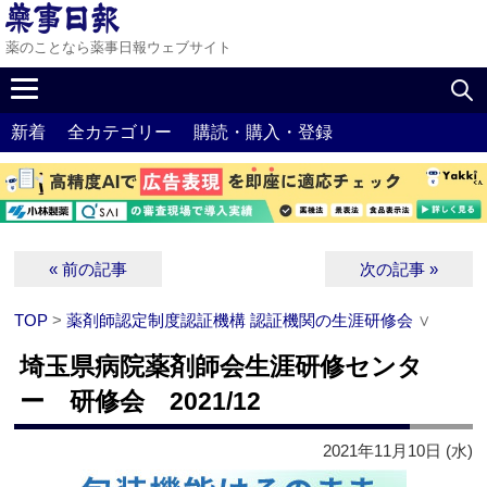
薬のことなら薬事日報ウェブサイト
新着
全カテゴリー
購読・購入・登録
« 前の記事
次の記事 »
TOP
>
薬剤師認定制度認証機構 認証機関の生涯研修会
∨
埼玉県病院薬剤師会生涯研修センタ
ー 研修会 2021/12
2021年11月10日 (水)