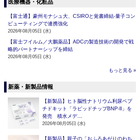
医療機器・化粧品
【富士通】豪州モナシュ大、CSIROと覚書締結‐量子コン
ピューティングで連携強化
2026年08月05日 (水)
【富士フイルム／大鵬薬品】ADCの製造技術の開発で戦
略的パートナーシップを締結
2026年08月05日 (水)
もっと見る »
新薬・新製品情報
【新製品】ヒト脳性ナトリウム利尿ペプ
チドキット「ラピッドチップBNP-II」を
発売 積水メデ…
2026年08月05日 (水)
【新製品】親子の「おふろあがりのわち