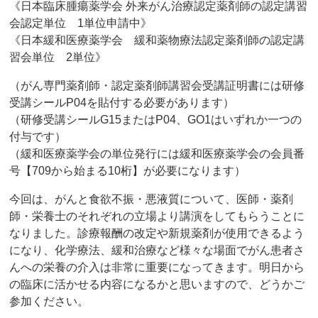
《日本臨床腫瘍薬学会 外来がん治療認定薬剤師の認定講習
会認定単位 1単位申請中》
《日本緩和医療薬学会 緩和薬物療法認定薬剤師の認定講
習会単位 2単位》
（がん専門薬剤師・認定薬剤師講習会受講証明書には研修
受講シールP04を貼付する必要があります）
（研修受講シールG15またはP04、GO1はいずれか一つの
付与です）
（緩和医療薬学会の単位発行には緩和医療薬学会の会員番
号【709から始まる10桁】が必要になります）
今回は、がんと食欲不振・悪液質について、医師・薬剤
師・栄養士のそれぞれの立場より講演をしてもらうことに
なりました。診療報酬の改定や新規薬剤が使用できるよう
になり、化学療法、緩和治療など様々な場面でがん患者さ
んへの栄養の介入は非常に重要になってきます。明日から
の臨床に活かせる内容になるかと思いますので、どうかご
参加ください。