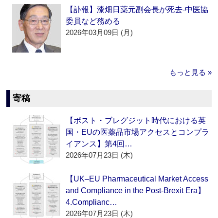
【訃報】漆畑日薬元副会長が死去‐中医協
委員など務める
2026年03月09日 (月)
もっと見る »
寄稿
【ポスト・ブレグジット時代における英
国・EUの医薬品市場アクセスとコンプラ
イアンス】第4回…
2026年07月23日 (木)
【UK–EU Pharmaceutical Market Access
and Compliance in the Post-Brexit Era】
4.Complianc…
2026年07月23日 (木)