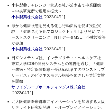
小林製薬チャレンジド株式会社が茨木市で事業開始
～中央研究所で雇用を拡大～
小林製薬株式会社
[2022/04/11]
尿から健康状態を見える化し行動変容を促す実証実
験 「健康見える化プロジェクト」4月より開始 ファ
ーストスクリーニング、NTTデータMSE、小林製薬等
が参加
小林製薬株式会社
[2022/04/11]
日立システムズ社、インテグリティ・ヘルスケア社、
東京大学COIの開発システムとの連携を通じ、「健康
～未病～特定保健指導～受診勧奨までのワンストップ
サービス」のビジネスモデル構築をめざした実証実験
を開始
サワイグループホールディングス株式会社
[2022/04/11]
北大阪健康医療都市にイノベーションを加速する大阪
サテライト研究所開設 ～オープンイノベーション、