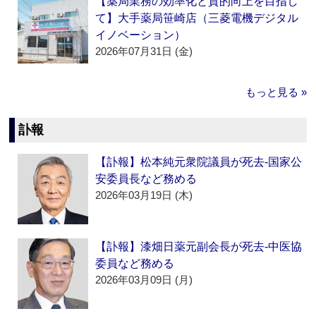
【薬局業務の効率化と質的向上を目指し
て】大手薬局笹崎店（三菱電機デジタル
イノベーション）
2026年07月31日 (金)
もっと見る »
訃報
【訃報】松本純元衆院議員が死去‐国家公
安委員長など務める
2026年03月19日 (木)
【訃報】漆畑日薬元副会長が死去‐中医協
委員など務める
2026年03月09日 (月)