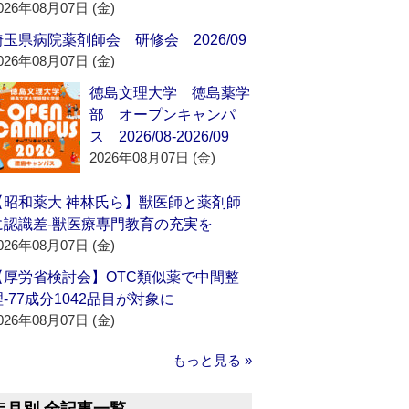
026年08月07日 (金)
埼玉県病院薬剤師会 研修会 2026/09
026年08月07日 (金)
徳島文理大学 徳島薬学
部 オープンキャンパ
ス 2026/08-2026/09
2026年08月07日 (金)
【昭和薬大 神林氏ら】獣医師と薬剤師
に認識差‐獣医療専門教育の充実を
026年08月07日 (金)
【厚労省検討会】OTC類似薬で中間整
理‐77成分1042品目が対象に
026年08月07日 (金)
もっと見る »