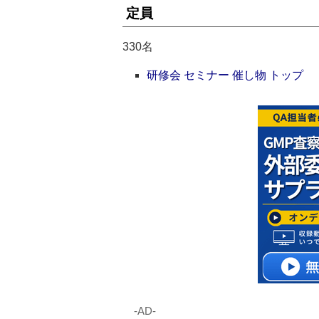
定員
330名
研修会 セミナー 催し物 トップ
‐AD‐