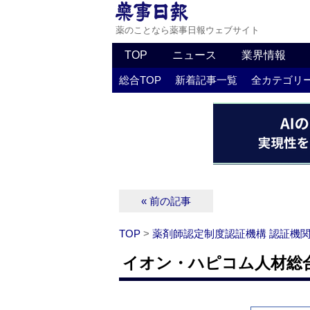
薬のことなら薬事日報ウェブサイト
TOP
ニュース
業界情報
総合TOP
新着記事一覧
全カテゴリ
« 前の記事
TOP
>
薬剤師認定制度認証機構 認証機
イオン・ハピコム人材総合研