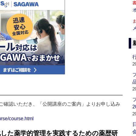
行
2
品
2
ご確認いただき、「公開講座のご案内」よりお申し込み
2
2
urse/course.html
会
化した薬学的管理を実践するための薬歴研