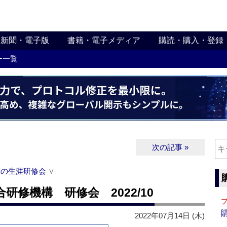
新聞・電子版
書籍・電子メディア
購読・購入・登録
ー一覧
次の記事 »
関の生涯研修会
∨
修機構 研修会 2022/10
2022年07月14日 (木)