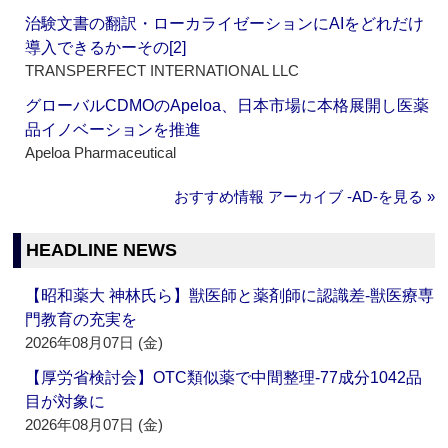
治験文書の翻訳・ローカライゼーションにAIをどれだけ
導入できるかーその[2]
TRANSPERFECT INTERNATIONAL LLC
グローバルCDMOのApeloa、日本市場に本格展開し医薬
品イノベーションを推進
Apeloa Pharmaceutical
おすすめ情報 アーカイブ ‐AD‐を見る »
HEADLINE NEWS
【昭和薬大 神林氏ら】獣医師と薬剤師に認識差‐獣医療専
門教育の充実を
2026年08月07日 (金)
【厚労省検討会】OTC類似薬で中間整理‐77成分1042品
目が対象に
2026年08月07日 (金)