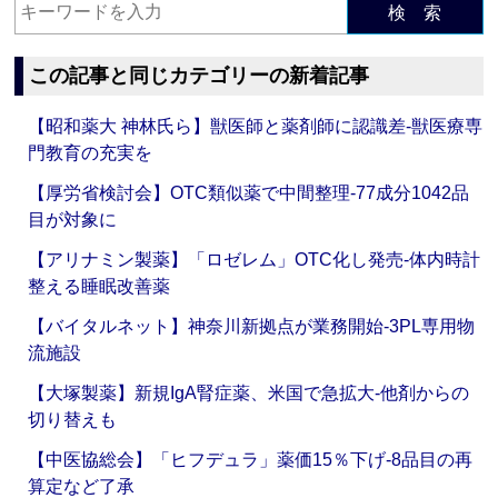
検 索
この記事と同じカテゴリーの新着記事
【昭和薬大 神林氏ら】獣医師と薬剤師に認識差‐獣医療専
門教育の充実を
【厚労省検討会】OTC類似薬で中間整理‐77成分1042品
目が対象に
【アリナミン製薬】「ロゼレム」OTC化し発売‐体内時計
整える睡眠改善薬
【バイタルネット】神奈川新拠点が業務開始‐3PL専用物
流施設
【大塚製薬】新規IgA腎症薬、米国で急拡大‐他剤からの
切り替えも
【中医協総会】「ヒフデュラ」薬価15％下げ‐8品目の再
算定など了承