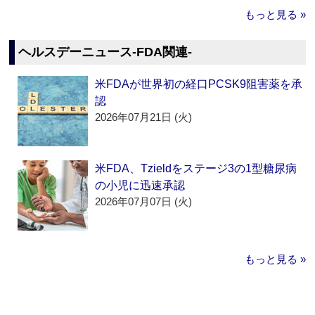
もっと見る »
ヘルスデーニュース‐FDA関連‐
米FDAが世界初の経口PCSK9阻害薬を承
認
2026年07月21日 (火)
米FDA、Tzieldをステージ3の1型糖尿病
の小児に迅速承認
2026年07月07日 (火)
もっと見る »