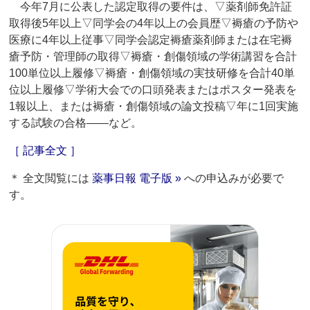
今年7月に公表した認定取得の要件は、▽薬剤師免許証
取得後5年以上▽同学会の4年以上の会員歴▽褥瘡の予防や
医療に4年以上従事▽同学会認定褥瘡薬剤師または在宅褥
瘡予防・管理師の取得▽褥瘡・創傷領域の学術講習を合計
100単位以上履修▽褥瘡・創傷領域の実技研修を合計40単
位以上履修▽学術大会での口頭発表またはポスター発表を
1報以上、または褥瘡・創傷領域の論文投稿▽年に1回実施
する試験の合格――など。
［ 記事全文 ］
＊ 全文閲覧には
薬事日報 電子版 »
への申込みが必要で
す。