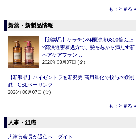
もっと見る »
新薬・新製品情報
【新製品】ケラチン極限濃度6800倍以上
×高浸透密着処方で、髪を芯から満たす新
ヘアケアブラン…
2026年08月07日 (金)
【新製品】ハイゼントラを新発売‐高用量化で投与本数削
減 CSLベーリング
2026年08月07日 (金)
もっと見る »
人事・組織
大津賀会長が退任へ ダイト