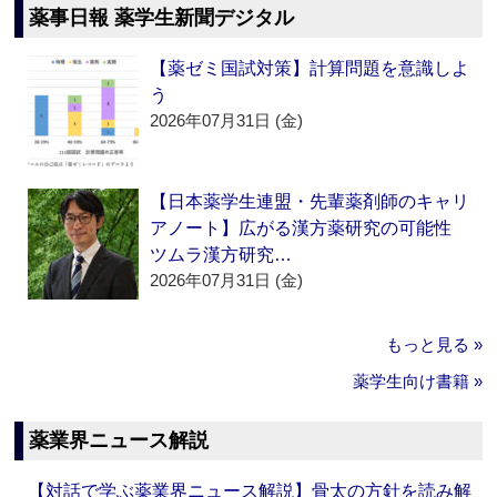
薬事日報 薬学生新聞デジタル
【薬ゼミ国試対策】計算問題を意識しよ
う
2026年07月31日 (金)
【日本薬学生連盟・先輩薬剤師のキャリ
アノート】広がる漢方薬研究の可能性
ツムラ漢方研究…
2026年07月31日 (金)
もっと見る »
薬学生向け書籍 »
薬業界ニュース解説
【対話で学ぶ薬業界ニュース解説】骨太の方針を読み解