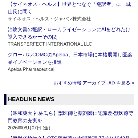
【サイネオス・ヘルス】世界とつなぐ「翻訳者」に 城
山氏に聞く
サイネオス・ヘルス・ジャパン株式会社
治験文書の翻訳・ローカライゼーションにAIをどれだけ
導入できるかーその[2]
TRANSPERFECT INTERNATIONAL LLC
グローバルCDMOのApeloa、日本市場に本格展開し医薬
品イノベーションを推進
Apeloa Pharmaceutical
おすすめ情報 アーカイブ ‐AD‐を見る »
HEADLINE NEWS
【昭和薬大 神林氏ら】獣医師と薬剤師に認識差‐獣医療専
門教育の充実を
2026年08月07日 (金)