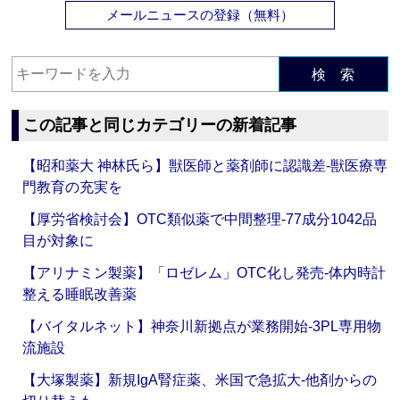
メールニュースの登録（無料）
検 索
この記事と同じカテゴリーの新着記事
【昭和薬大 神林氏ら】獣医師と薬剤師に認識差‐獣医療専
門教育の充実を
【厚労省検討会】OTC類似薬で中間整理‐77成分1042品
目が対象に
【アリナミン製薬】「ロゼレム」OTC化し発売‐体内時計
整える睡眠改善薬
【バイタルネット】神奈川新拠点が業務開始‐3PL専用物
流施設
【大塚製薬】新規IgA腎症薬、米国で急拡大‐他剤からの