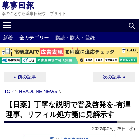
薬のことなら薬事日報ウェブサイト
新着
全カテゴリー
購読・購入・登録
« 前の記事
次の記事 »
TOP
>
HEADLINE NEWS
∨
【日薬】丁寧な説明で普及啓発を‐有澤
理事、リフィル処方箋に見解示す
2022年09月28日 (水)