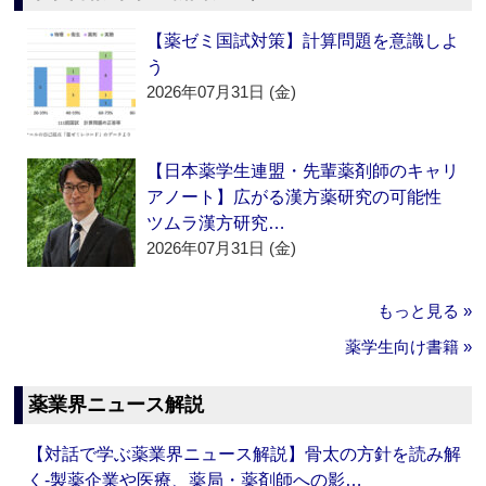
【薬ゼミ国試対策】計算問題を意識しよ
う
2026年07月31日 (金)
【日本薬学生連盟・先輩薬剤師のキャリ
アノート】広がる漢方薬研究の可能性
ツムラ漢方研究…
2026年07月31日 (金)
もっと見る »
薬学生向け書籍 »
薬業界ニュース解説
【対話で学ぶ薬業界ニュース解説】骨太の方針を読み解
く‐製薬企業や医療、薬局・薬剤師への影…