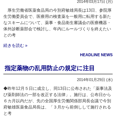
2014年03月17日 (月)
厚生労働省医薬食品局の今別府敏雄局長は13日、参院厚
生労働委員会で、医療用の検査薬を一般用に転用する新た
なスキームについて、薬事・食品衛生審議会の医療機器・
体外診断薬部会で検討し、年内にルールづくりを終えたい
との考
続きを読む »
HEADLINE NEWS
指定薬物の乱用防止の規定に注目
2014年01月29日 (水)
◆昨年12月５日に成立し、同13日に公布された「薬事法及
び薬剤師法の一部を改正する法律」。施行は、公布日から
６カ月以内だが、先の全国厚生労働関係部局長会議で今別
府敏雄医薬食品局長は、「３月から前倒しして施行される
と考