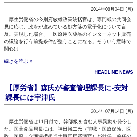
2014年08月04日 (月)
厚生労働省の今別府敏雄政策統括官は、専門紙の共同会
見に応じ、政府が進めている処方箋の電子化について言
及。実現した場合、「医療用医薬品のインターネット販売
の議論を行う前提条件が整うことになる。そういう意味で
関心は
続きを読む »
HEADLINE NEWS
【厚労省】森氏が審査管理課長に‐安対
課長には宇津氏
2014年07月14日 (月)
厚生労働省は11日付で、幹部級を含む人事異動を発令し
た。医薬食品局長には、神田裕二氏（前職・医療保険、医
政、医療・介護連携担当大臣官房審議官）が就任、前任の