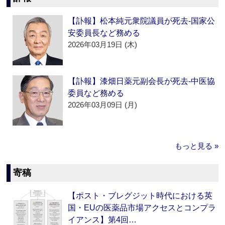
【訃報】松本純元衆院議員が死去‐国家公
安委員長など務める
2026年03月19日 (木)
【訃報】漆畑日薬元副会長が死去‐中医協
委員など務める
2026年03月09日 (月)
もっと見る »
寄稿
【ポスト・ブレグジット時代における英
国・EUの医薬品市場アクセスとコンプラ
イアンス】第4回…