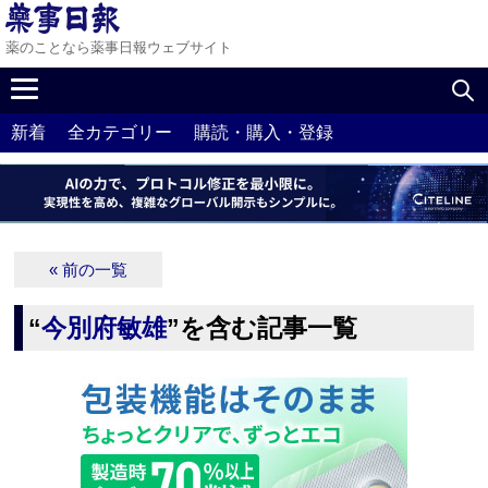
薬のことなら薬事日報ウェブサイト
新着
全カテゴリー
購読・購入・登録
« 前の一覧
“
今別府敏雄
”を含む記事一覧