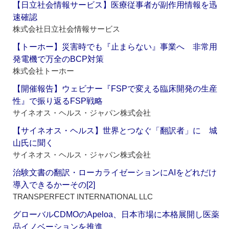
【日立社会情報サービス】医療従事者が副作用情報を迅
速確認
株式会社日立社会情報サービス
【トーホー】災害時でも『止まらない』事業へ 非常用
発電機で万全のBCP対策
株式会社トーホー
【開催報告】ウェビナー『FSPで変える臨床開発の生産
性』で振り返るFSP戦略
サイネオス・ヘルス・ジャパン株式会社
【サイネオス・ヘルス】世界とつなぐ「翻訳者」に 城
山氏に聞く
サイネオス・ヘルス・ジャパン株式会社
治験文書の翻訳・ローカライゼーションにAIをどれだけ
導入できるかーその[2]
TRANSPERFECT INTERNATIONAL LLC
グローバルCDMOのApeloa、日本市場に本格展開し医薬
品イノベーションを推進