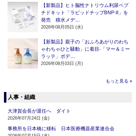
【新製品】ヒト脳性ナトリウム利尿ペプ
チドキット「ラピッドチップBNP-II」を
発売 積水メデ…
2026年08月05日 (水)
【新製品】親子の「おふろあがりのわち
ゃわちゃひと騒動」に着目‐「マー＆ミー
ラッテ」ボデ…
2026年08月03日 (月)
もっと見る »
人事・組織
大津賀会長が退任へ ダイト
2026年07月24日 (金)
事務所を日本橋に移転 日本医療機器産業連合会
2026年07月15日 (水)