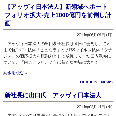
【アッヴィ日本法人】新領域へポート
フォリオ拡大‐売上1000億円を前倒し計
画
2014年06月09日 (月)
アッヴィ日本法人の出口恭子社長は４日に会見し、これ
まで抗TNF‐α抗体「ヒュミラ」と抗RSウイルス抗体「シナ
ジス」の適応拡大を原動力として成長してきた国内戦略に
ついて、「向こう５年、７年は新たな領域に大きく
続きを読む »
HEADLINE NEWS
新社長に出口氏 アッヴィ日本法人
2014年02月14日 (金)
米アッヴィの日本法人社長に３月１日付でベルシステム