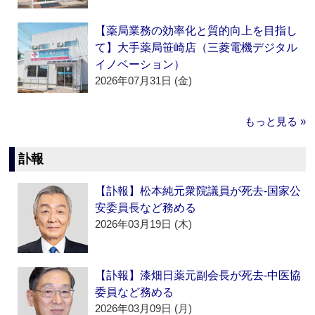
【薬局業務の効率化と質的向上を目指し
て】大手薬局笹崎店（三菱電機デジタル
イノベーション）
2026年07月31日 (金)
もっと見る »
訃報
【訃報】松本純元衆院議員が死去‐国家公
安委員長など務める
2026年03月19日 (木)
【訃報】漆畑日薬元副会長が死去‐中医協
委員など務める
2026年03月09日 (月)