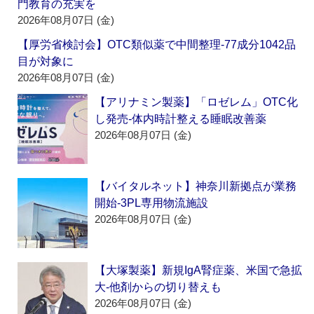
門教育の充実を
2026年08月07日 (金)
【厚労省検討会】OTC類似薬で中間整理‐77成分1042品
目が対象に
2026年08月07日 (金)
【アリナミン製薬】「ロゼレム」OTC化
し発売‐体内時計整える睡眠改善薬
2026年08月07日 (金)
【バイタルネット】神奈川新拠点が業務
開始‐3PL専用物流施設
2026年08月07日 (金)
【大塚製薬】新規IgA腎症薬、米国で急拡
大‐他剤からの切り替えも
2026年08月07日 (金)