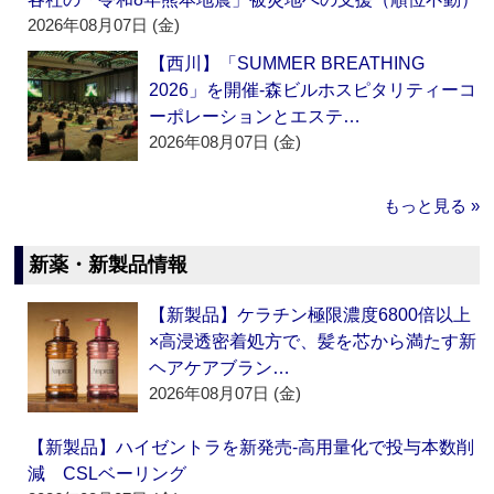
2026年08月07日 (金)
【西川】「SUMMER BREATHING
2026」を開催‐森ビルホスピタリティーコ
ーポレーションとエステ…
2026年08月07日 (金)
もっと見る »
新薬・新製品情報
【新製品】ケラチン極限濃度6800倍以上
×高浸透密着処方で、髪を芯から満たす新
ヘアケアブラン…
2026年08月07日 (金)
【新製品】ハイゼントラを新発売‐高用量化で投与本数削
減 CSLベーリング