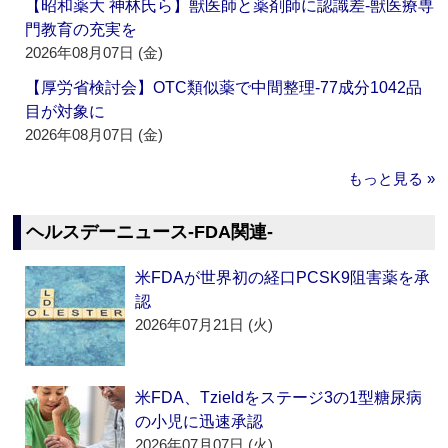
【昭和薬大 神林氏ら】獣医師と薬剤師に認識差‐獣医療専
門教育の充実を
2026年08月07日 (金)
【厚労省検討会】OTC類似薬で中間整理‐77成分1042品
目が対象に
2026年08月07日 (金)
もっと見る »
ヘルスデーニュース‐FDA関連‐
米FDAが世界初の経口PCSK9阻害薬を承
認
2026年07月21日 (火)
米FDA、Tzieldをステージ3の1型糖尿病
の小児に迅速承認
2026年07月07日 (火)