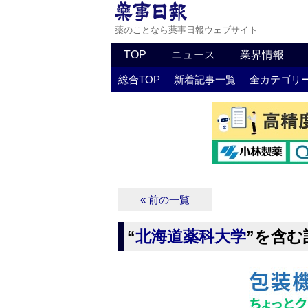
薬のことなら薬事日報ウェブサイト
TOP
ニュース
業界情報
総合TOP
新着記事一覧
全カテゴリ
« 前の一覧
“
北海道薬科大学
”を含む