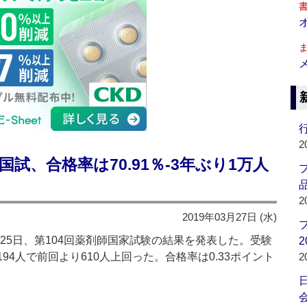
行
2
国試、合格率は70.91％‐3年ぶり1万人
品
2
2019年03月27日 (水)
5日、第104回薬剤師国家試験の結果を発表した。受験
2
194人で前回より610人上回った。合格率は0.33ポイント
2
会