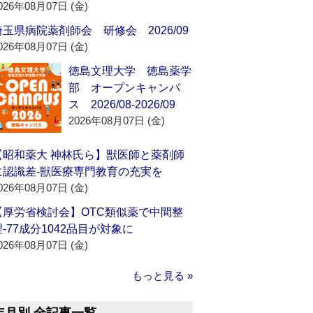
026年08月07日 (金)
埼玉県病院薬剤師会 研修会 2026/09
026年08月07日 (金)
徳島文理大学 徳島薬学
部 オープンキャンパ
ス 2026/08-2026/09
2026年08月07日 (金)
【昭和薬大 神林氏ら】獣医師と薬剤師
に認識差‐獣医療専門教育の充実を
026年08月07日 (金)
【厚労省検討会】OTC類似薬で中間整
理‐77成分1042品目が対象に
026年08月07日 (金)
もっと見る »