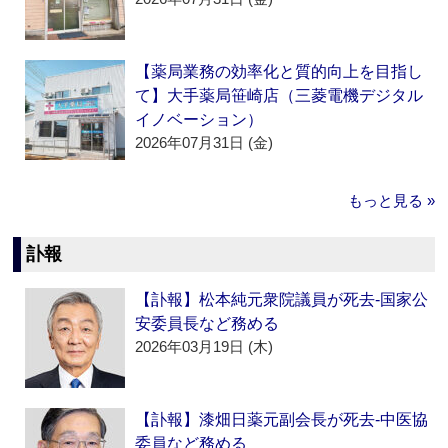
【薬局業務の効率化と質的向上を目指し
て】大手薬局笹崎店（三菱電機デジタル
イノベーション）
2026年07月31日 (金)
もっと見る »
訃報
【訃報】松本純元衆院議員が死去‐国家公
安委員長など務める
2026年03月19日 (木)
【訃報】漆畑日薬元副会長が死去‐中医協
委員など務める