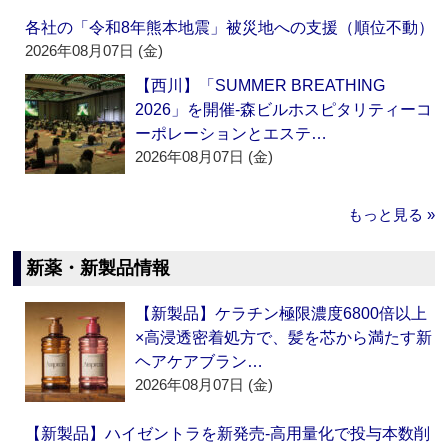
各社の「令和8年熊本地震」被災地への支援（順位不動）
2026年08月07日 (金)
【西川】「SUMMER BREATHING
2026」を開催‐森ビルホスピタリティーコ
ーポレーションとエステ…
2026年08月07日 (金)
もっと見る »
新薬・新製品情報
【新製品】ケラチン極限濃度6800倍以上
×高浸透密着処方で、髪を芯から満たす新
ヘアケアブラン…
2026年08月07日 (金)
【新製品】ハイゼントラを新発売‐高用量化で投与本数削