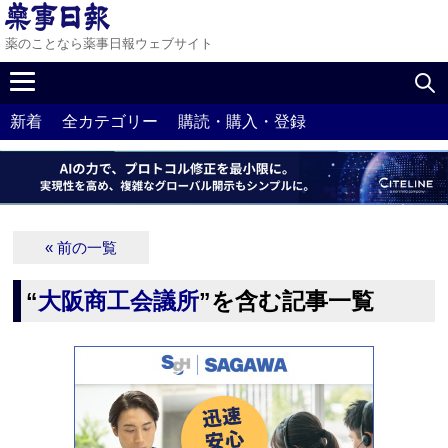
薬のことなら薬事日報ウェブサイト
新着
全カテゴリー
購読・購入・登録
« 前の一覧
“
大阪商工会議所
”を含む記事一覧