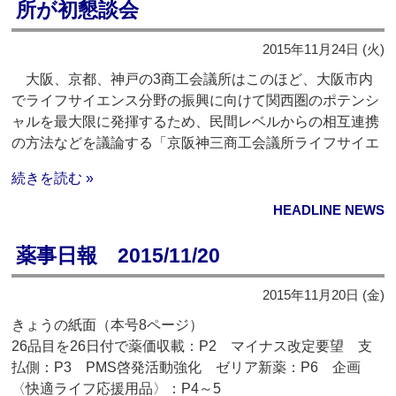
所が初懇談会
2015年11月24日 (火)
大阪、京都、神戸の3商工会議所はこのほど、大阪市内
でライフサイエンス分野の振興に向けて関西圏のポテンシ
ャルを最大限に発揮するため、民間レベルからの相互連携
の方法などを議論する「京阪神三商工会議所ライフサイエ
続きを読む »
HEADLINE NEWS
薬事日報 2015/11/20
2015年11月20日 (金)
きょうの紙面（本号8ページ）
26品目を26日付で薬価収載：P2 マイナス改定要望 支
払側：P3 PMS啓発活動強化 ゼリア新薬：P6 企画
〈快適ライフ応援用品〉：P4～5