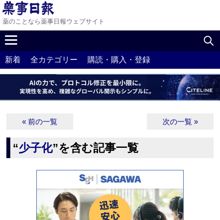
薬のことなら薬事日報ウェブサイト
新着
全カテゴリー
購読・購入・登録
« 前の一覧
次の一覧 »
“
少子化
”を含む記事一覧