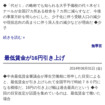
◆「代ゼミ」の略称でも知られる大手予備校の代々木ゼミ
ナールが全国27カ所ある校舎を７カ所に減らすなど、今後
の事業方針を明らかにした。少子化に伴う受験人口の減少
や現役志向の高まりに伴う浪人生の減少などが理由だ ◆少
子
続きを読む »
無季言
最低賃金が16円引き上げ
2014年08月01日 (金)
◆中央最低賃金審議会が厚生労働相に答申した目安による
と、最低賃金が引き上げられて全国平均で時給７８０円に
なる模様だ。16円の引き上げ幅は過去最高だという ◆今
回の目安改定が話題を集めているのは、最低賃金で働いた
場合