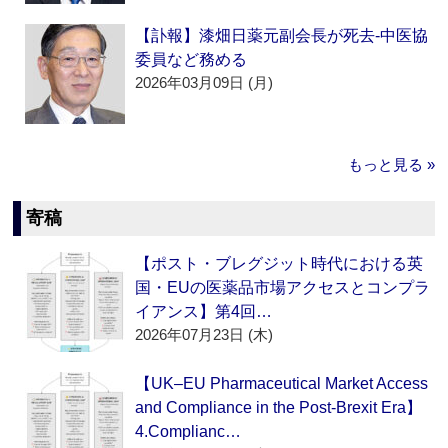
【訃報】漆畑日薬元副会長が死去‐中医協
委員など務める
2026年03月09日 (月)
もっと見る »
寄稿
【ポスト・ブレグジット時代における英
国・EUの医薬品市場アクセスとコンプラ
イアンス】第4回…
2026年07月23日 (木)
【UK–EU Pharmaceutical Market Access
and Compliance in the Post-Brexit Era】
4.Complianc…