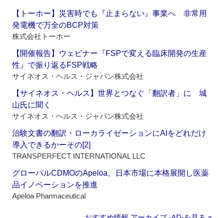
【トーホー】災害時でも『止まらない』事業へ 非常用
発電機で万全のBCP対策
株式会社トーホー
【開催報告】ウェビナー『FSPで変える臨床開発の生産
性』で振り返るFSP戦略
サイネオス・ヘルス・ジャパン株式会社
【サイネオス・ヘルス】世界とつなぐ「翻訳者」に 城
山氏に聞く
サイネオス・ヘルス・ジャパン株式会社
治験文書の翻訳・ローカライゼーションにAIをどれだけ
導入できるかーその[2]
TRANSPERFECT INTERNATIONAL LLC
グローバルCDMOのApeloa、日本市場に本格展開し医薬
品イノベーションを推進
Apeloa Pharmaceutical
おすすめ情報 アーカイブ ‐AD‐を見る »