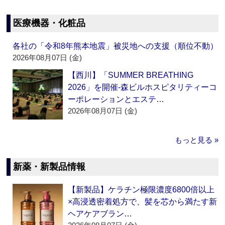
医療機器・化粧品
各社の「令和8年熊本地震」被災地への支援（順位不動）
2026年08月07日 (金)
【西川】「SUMMER BREATHING
2026」を開催‐森ビルホスピタリティーコ
ーポレーションとエステ…
2026年08月07日 (金)
もっと見る »
新薬・新製品情報
【新製品】ケラチン極限濃度6800倍以上
×高浸透密着処方で、髪を芯から満たす新
ヘアケアブラン…