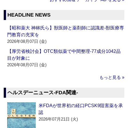
HEADLINE NEWS
【昭和薬大 神林氏ら】獣医師と薬剤師に認識差‐獣医療専
門教育の充実を
2026年08月07日 (金)
【厚労省検討会】OTC類似薬で中間整理‐77成分1042品
目が対象に
2026年08月07日 (金)
もっと見る »
ヘルスデーニュース‐FDA関連‐
米FDAが世界初の経口PCSK9阻害薬を承
認
2026年07月21日 (火)