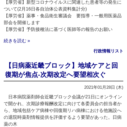
【厚労省】新型コロナウイルスに関連した患者等の発生に
ついて(2月16日各自治体公表資料集計分)
【厚労省】薬事・食品衛生審議会 要指導・一般用医薬品
部会を開催します
【厚労省】予防接種法に基づく医師等の報告のお願い
続きを読む »
行政情報リスト
【日病薬近畿ブロック】地域ケアと回
復期が焦点‐次期改定へ要望相次ぐ
2021年01月28日 (木)
日本病院薬剤師会近畿ブロック会議が21日にオンライン
で開かれ、次期診療報酬改定に向けて各委員会の担当者か
ら、地域包括ケア病棟や回復期リハ病棟における他施設へ
の退院時薬剤情報提供を評価するよう要望があった。日病
薬の木