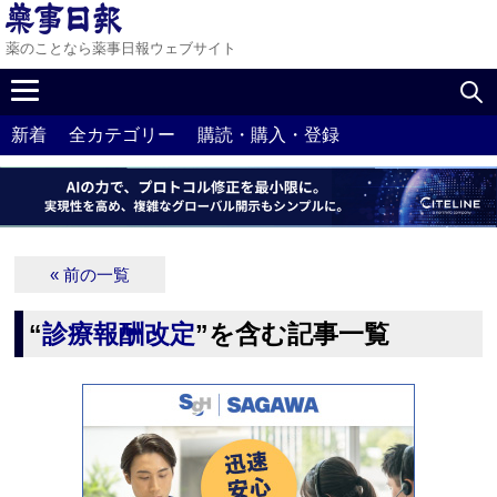
薬のことなら薬事日報ウェブサイト
新着
全カテゴリー
購読・購入・登録
« 前の一覧
“
診療報酬改定
”を含む記事一覧