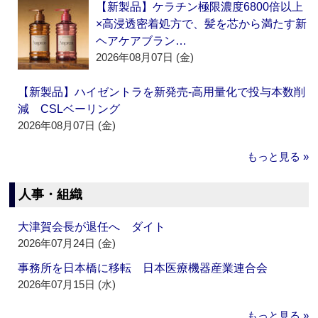
【新製品】ケラチン極限濃度6800倍以上
×高浸透密着処方で、髪を芯から満たす新
ヘアケアブラン…
2026年08月07日 (金)
【新製品】ハイゼントラを新発売‐高用量化で投与本数削
減 CSLベーリング
2026年08月07日 (金)
もっと見る »
人事・組織
大津賀会長が退任へ ダイト
2026年07月24日 (金)
事務所を日本橋に移転 日本医療機器産業連合会
2026年07月15日 (水)
もっと見る »