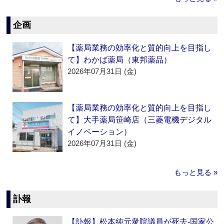
企画
【薬局業務の効率化と質的向上を目指し
て】わかば薬局（東邦薬品）
2026年07月31日 (金)
【薬局業務の効率化と質的向上を目指し
て】大手薬局笹崎店（三菱電機デジタル
イノベーション）
2026年07月31日 (金)
もっと見る »
訃報
【訃報】松本純元衆院議員が死去‐国家公