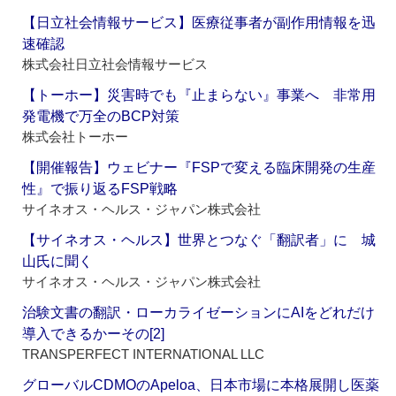
【日立社会情報サービス】医療従事者が副作用情報を迅
速確認
株式会社日立社会情報サービス
【トーホー】災害時でも『止まらない』事業へ 非常用
発電機で万全のBCP対策
株式会社トーホー
【開催報告】ウェビナー『FSPで変える臨床開発の生産
性』で振り返るFSP戦略
サイネオス・ヘルス・ジャパン株式会社
【サイネオス・ヘルス】世界とつなぐ「翻訳者」に 城
山氏に聞く
サイネオス・ヘルス・ジャパン株式会社
治験文書の翻訳・ローカライゼーションにAIをどれだけ
導入できるかーその[2]
TRANSPERFECT INTERNATIONAL LLC
グローバルCDMOのApeloa、日本市場に本格展開し医薬