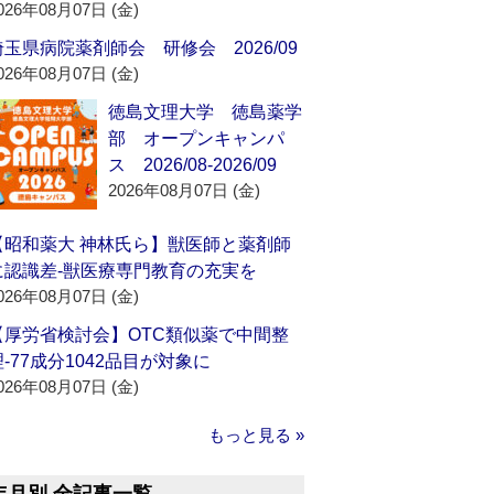
026年08月07日 (金)
埼玉県病院薬剤師会 研修会 2026/09
026年08月07日 (金)
徳島文理大学 徳島薬学
部 オープンキャンパ
ス 2026/08-2026/09
2026年08月07日 (金)
【昭和薬大 神林氏ら】獣医師と薬剤師
に認識差‐獣医療専門教育の充実を
026年08月07日 (金)
【厚労省検討会】OTC類似薬で中間整
理‐77成分1042品目が対象に
026年08月07日 (金)
もっと見る »