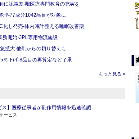
師に認識差‐獣医療専門教育の充実を
理‐77成分1042品目が対象に
C化し発売‐体内時計整える睡眠改善薬
務開始‐3PL専用物流施設
で急拡大‐他剤からの切り替えも
5％下げ‐8品目の再算定など了承
もっと見る »
ビス】医療従事者が副作用情報を迅速確認
サービス