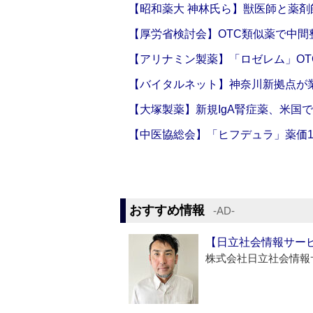
【昭和薬大 神林氏ら】獣医師と薬剤
【厚労省検討会】OTC類似薬で中間整
【アリナミン製薬】「ロゼレム」OT
【バイタルネット】神奈川新拠点が業
【大塚製薬】新規IgA腎症薬、米国
【中医協総会】「ヒフデュラ」薬価1
おすすめ情報
‐AD‐
【日立社会情報サー
株式会社日立社会情報