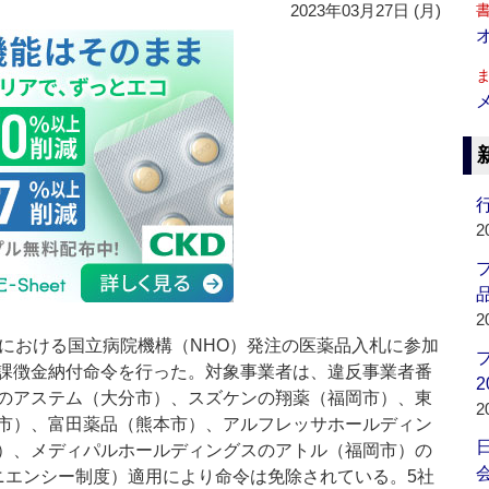
2023年03月27日 (月)
行
2
品
2
における国立病院機構（NHO）発注の医薬品入札に参加
課徴金納付命令を行った。対象事業者は、違反事業者番
2
のアステム（大分市）、スズケンの翔薬（福岡市）、東
2
市）、富田薬品（熊本市）、アルフレッサホールディン
）、メディパルホールディングスのアトル（福岡市）の
会
ニエンシー制度）適用により命令は免除されている。5社