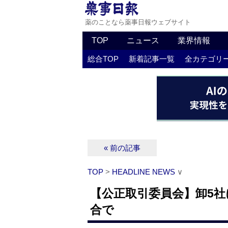
薬のことなら薬事日報ウェブサイト
TOP
ニュース
業界情報
総合TOP
新着記事一覧
全カテゴリ
« 前の記事
TOP
>
HEADLINE NEWS
∨
【公正取引委員会】卸5社
合で