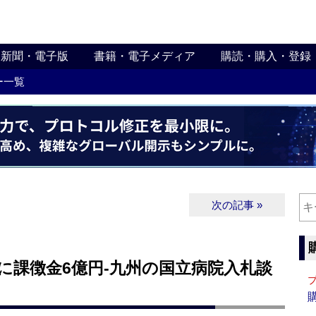
新聞・電子版
書籍・電子メディア
購読・購入・登録
ー一覧
次の記事 »
に課徴金6億円‐九州の国立病院入札談