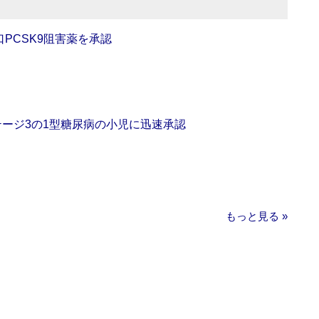
口PCSK9阻害薬を承認
をステージ3の1型糖尿病の小児に迅速承認
もっと見る »