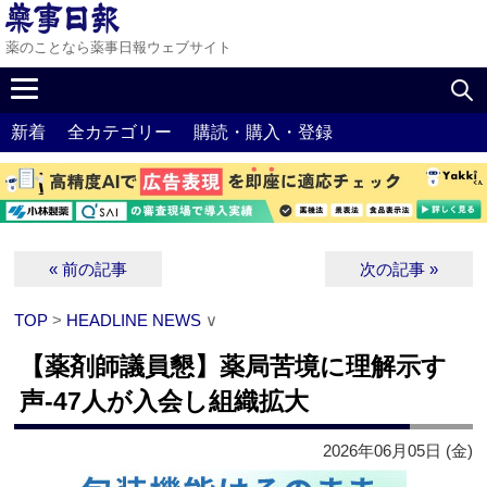
薬のことなら薬事日報ウェブサイト
新着
全カテゴリー
購読・購入・登録
« 前の記事
次の記事 »
TOP
>
HEADLINE NEWS
∨
【薬剤師議員懇】薬局苦境に理解示す
声‐47人が入会し組織拡大
2026年06月05日 (金)