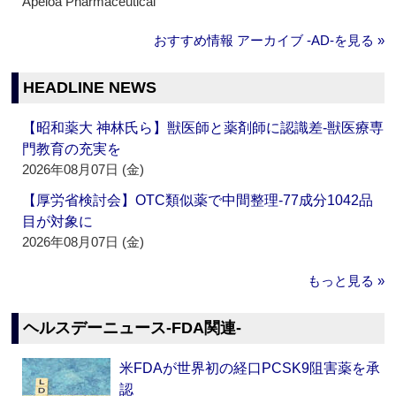
Apeloa Pharmaceutical
おすすめ情報 アーカイブ ‐AD‐を見る »
HEADLINE NEWS
【昭和薬大 神林氏ら】獣医師と薬剤師に認識差‐獣医療専
門教育の充実を
2026年08月07日 (金)
【厚労省検討会】OTC類似薬で中間整理‐77成分1042品
目が対象に
2026年08月07日 (金)
もっと見る »
ヘルスデーニュース‐FDA関連‐
米FDAが世界初の経口PCSK9阻害薬を承
認