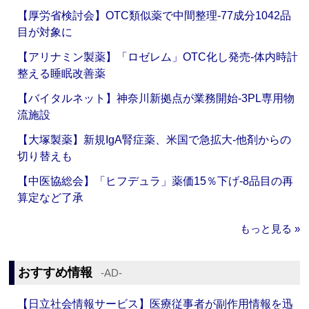
【厚労省検討会】OTC類似薬で中間整理‐77成分1042品
目が対象に
【アリナミン製薬】「ロゼレム」OTC化し発売‐体内時計
整える睡眠改善薬
【バイタルネット】神奈川新拠点が業務開始‐3PL専用物
流施設
【大塚製薬】新規IgA腎症薬、米国で急拡大‐他剤からの
切り替えも
【中医協総会】「ヒフデュラ」薬価15％下げ‐8品目の再
算定など了承
もっと見る »
おすすめ情報
‐AD‐
【日立社会情報サービス】医療従事者が副作用情報を迅