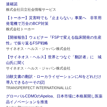
速確認
株式会社日立社会情報サービス
【トーホー】災害時でも『止まらない』事業へ 非常用
発電機で万全のBCP対策
株式会社トーホー
【開催報告】ウェビナー『FSPで変える臨床開発の生産
性』で振り返るFSP戦略
サイネオス・ヘルス・ジャパン株式会社
【サイネオス・ヘルス】世界とつなぐ「翻訳者」に 城
山氏に聞く
サイネオス・ヘルス・ジャパン株式会社
治験文書の翻訳・ローカライゼーションにAIをどれだけ
導入できるかーその[2]
TRANSPERFECT INTERNATIONAL LLC
グローバルCDMOのApeloa、日本市場に本格展開し医薬
品イノベーションを推進