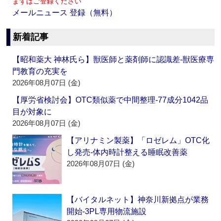
まずはご登録ください
メールニュース 登録（無料）
新着記事
【昭和薬大 神林氏ら】獣医師と薬剤師に認識差‐獣医療専
門教育の充実を
2026年08月07日 (金)
【厚労省検討会】OTC類似薬で中間整理‐77成分1042品
目が対象に
2026年08月07日 (金)
【アリナミン製薬】「ロゼレム」OTC化
し発売‐体内時計整える睡眠改善薬
2026年08月07日 (金)
【バイタルネット】神奈川新拠点が業務
開始‐3PL専用物流施設