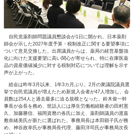
自民党薬剤師問題議員懇談会が1日に開かれ、日本薬剤
師会が示した2027年度予算・税制改正に関する要望事項に
ついて意見交換した。出席議員からは、薬局の経営基盤強
化に向けた支援要望に高い関心が寄せられ、特に在庫医薬
品の資産価値減少に対する税制対応については理解を示す
声が上がった。
総会は昨年3月以来、1年3カ月ぶり。2月の衆議院議員選
挙で自民党議員が増えたため新規入会者が47人増加し、会
員数は254人と過去最多に迫る規模となった。鈴木俊一幹
事長が会長を務め、世話人には厚生労働相経験者の田村憲
久、加藤勝信、福岡資麿の各氏に加え、薬剤師議員の渡嘉
敷奈緒美氏が新たに選ばれた。事務局長は本田顕子氏が務
め、神谷政幸氏が事務局長代理、藤田洋司氏が事務局次長