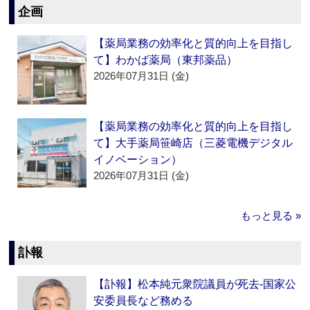
企画
【薬局業務の効率化と質的向上を目指し
て】わかば薬局（東邦薬品）
2026年07月31日 (金)
【薬局業務の効率化と質的向上を目指し
て】大手薬局笹崎店（三菱電機デジタル
イノベーション）
2026年07月31日 (金)
もっと見る »
訃報
【訃報】松本純元衆院議員が死去‐国家公
安委員長など務める