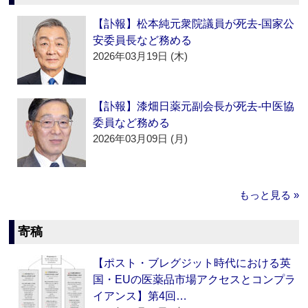
【訃報】松本純元衆院議員が死去‐国家公
安委員長など務める
2026年03月19日 (木)
【訃報】漆畑日薬元副会長が死去‐中医協
委員など務める
2026年03月09日 (月)
もっと見る »
寄稿
【ポスト・ブレグジット時代における英
国・EUの医薬品市場アクセスとコンプラ
イアンス】第4回…