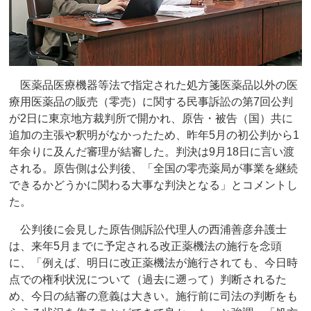
医薬品医療機器等法で指定された処方箋医薬品以外の医
療用医薬品の販売（零売）に関する民事訴訟の第7回公判
が2日に東京地方裁判所で開かれ、原告・被告（国）共に
追加の主張や釈明がなかったため、昨年5月の初公判から1
年余りに及んだ審理が結審した。判決は9月18日に言い渡
される。原告側は公判後、「全国の零売薬局が事業を継続
できるかどうかに関わる大事な判決となる」とコメントし
た。
公判後に会見した原告側訴訟代理人の西浦善彦弁護士
は、来年5月までに予定される改正薬機法の施行を念頭
に、「例えば、明日に改正薬機法が施行されても、今日時
点での権利状況について（過去に遡って）判断されるた
め、今日の結審の意義は大きい。施行前に司法の判断をも