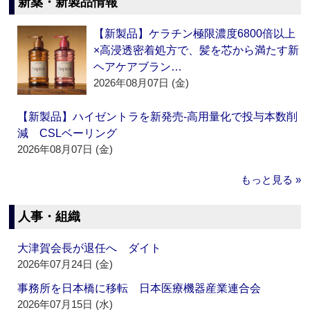
新薬・新製品情報
【新製品】ケラチン極限濃度6800倍以上
×高浸透密着処方で、髪を芯から満たす新
ヘアケアブラン…
2026年08月07日 (金)
【新製品】ハイゼントラを新発売‐高用量化で投与本数削
減 CSLベーリング
2026年08月07日 (金)
もっと見る »
人事・組織
大津賀会長が退任へ ダイト
2026年07月24日 (金)
事務所を日本橋に移転 日本医療機器産業連合会
2026年07月15日 (水)