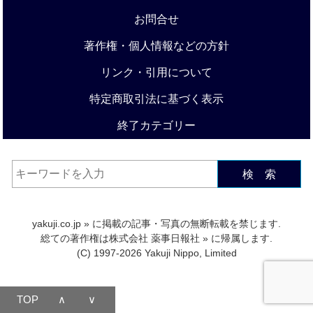
お問合せ
著作権・個人情報などの方針
リンク・引用について
特定商取引法に基づく表示
終了カテゴリー
検 索
yakuji.co.jp
» に掲載の記事・写真の無断転載を禁じます.
総ての著作権は
株式会社 薬事日報社
» に帰属します.
(C) 1997-2026 Yakuji Nippo, Limited
TOP
∧
∨