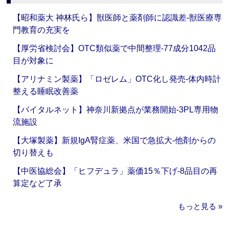
【昭和薬大 神林氏ら】獣医師と薬剤師に認識差‐獣医療専
門教育の充実を
【厚労省検討会】OTC類似薬で中間整理‐77成分1042品
目が対象に
【アリナミン製薬】「ロゼレム」OTC化し発売‐体内時計
整える睡眠改善薬
【バイタルネット】神奈川新拠点が業務開始‐3PL専用物
流施設
【大塚製薬】新規IgA腎症薬、米国で急拡大‐他剤からの
切り替えも
【中医協総会】「ヒフデュラ」薬価15％下げ‐8品目の再
算定など了承
もっと見る »