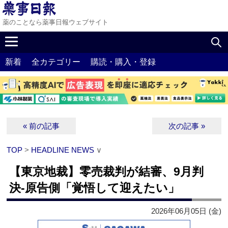
薬のことなら薬事日報ウェブサイト
新着
全カテゴリー
購読・購入・登録
« 前の記事
次の記事 »
TOP
>
HEADLINE NEWS
∨
【東京地裁】零売裁判が結審、9月判
決‐原告側「覚悟して迎えたい」
2026年06月05日 (金)