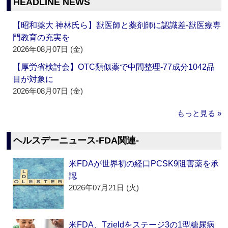
HEADLINE NEWS
【昭和薬大 神林氏ら】獣医師と薬剤師に認識差‐獣医療専
門教育の充実を
2026年08月07日 (金)
【厚労省検討会】OTC類似薬で中間整理‐77成分1042品
目が対象に
2026年08月07日 (金)
もっと見る »
ヘルスデーニュース‐FDA関連‐
米FDAが世界初の経口PCSK9阻害薬を承
認
2026年07月21日 (火)
米FDA、Tzieldをステージ3の1型糖尿病