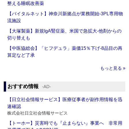
整える睡眠改善薬
【バイタルネット】神奈川新拠点が業務開始‐3PL専用物
流施設
【大塚製薬】新規IgA腎症薬、米国で急拡大‐他剤からの
切り替えも
【中医協総会】「ヒフデュラ」薬価15％下げ‐8品目の再
算定など了承
もっと見る »
おすすめ情報
‐AD‐
【日立社会情報サービス】医療従事者が副作用情報を迅
速確認
株式会社日立社会情報サービス
【トーホー】災害時でも『止まらない』事業へ 非常用