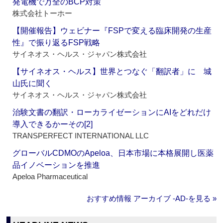
発電機で万全のBCP対策
株式会社トーホー
【開催報告】ウェビナー『FSPで変える臨床開発の生産
性』で振り返るFSP戦略
サイネオス・ヘルス・ジャパン株式会社
【サイネオス・ヘルス】世界とつなぐ「翻訳者」に 城
山氏に聞く
サイネオス・ヘルス・ジャパン株式会社
治験文書の翻訳・ローカライゼーションにAIをどれだけ
導入できるかーその[2]
TRANSPERFECT INTERNATIONAL LLC
グローバルCDMOのApeloa、日本市場に本格展開し医薬
品イノベーションを推進
Apeloa Pharmaceutical
おすすめ情報 アーカイブ ‐AD‐を見る »