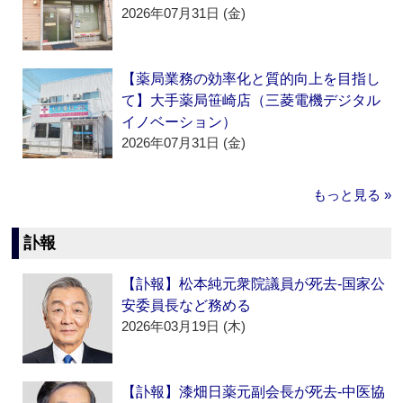
2026年07月31日 (金)
【薬局業務の効率化と質的向上を目指し
て】大手薬局笹崎店（三菱電機デジタル
イノベーション）
2026年07月31日 (金)
もっと見る »
訃報
【訃報】松本純元衆院議員が死去‐国家公
安委員長など務める
2026年03月19日 (木)
【訃報】漆畑日薬元副会長が死去‐中医協