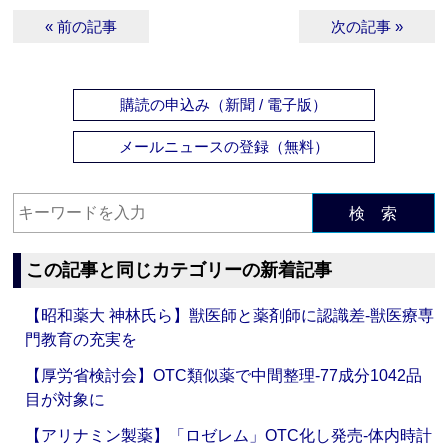
« 前の記事
次の記事 »
購読の申込み（新聞 / 電子版）
メールニュースの登録（無料）
検 索
この記事と同じカテゴリーの新着記事
【昭和薬大 神林氏ら】獣医師と薬剤師に認識差‐獣医療専
門教育の充実を
【厚労省検討会】OTC類似薬で中間整理‐77成分1042品
目が対象に
【アリナミン製薬】「ロゼレム」OTC化し発売‐体内時計