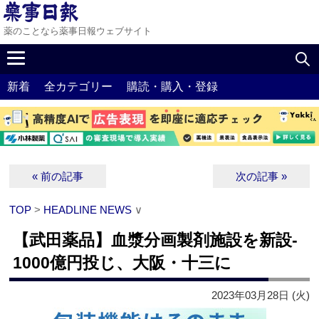
薬のことなら薬事日報ウェブサイト
新着
全カテゴリー
購読・購入・登録
« 前の記事
次の記事 »
TOP
>
HEADLINE NEWS
∨
【武田薬品】血漿分画製剤施設を新設‐
1000億円投じ、大阪・十三に
2023年03月28日 (火)