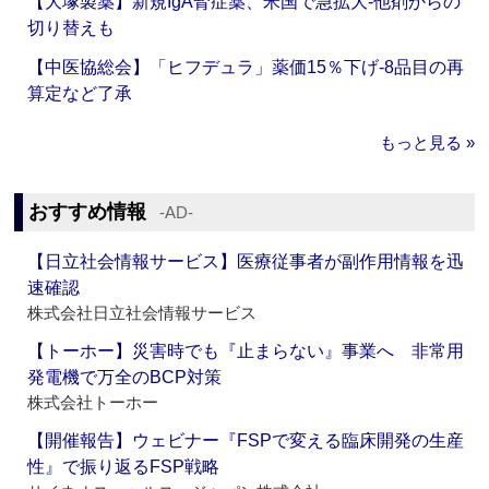
【大塚製薬】新規IgA腎症薬、米国で急拡大‐他剤からの
切り替えも
【中医協総会】「ヒフデュラ」薬価15％下げ‐8品目の再
算定など了承
もっと見る »
おすすめ情報
‐AD‐
【日立社会情報サービス】医療従事者が副作用情報を迅
速確認
株式会社日立社会情報サービス
【トーホー】災害時でも『止まらない』事業へ 非常用
発電機で万全のBCP対策
株式会社トーホー
【開催報告】ウェビナー『FSPで変える臨床開発の生産
性』で振り返るFSP戦略