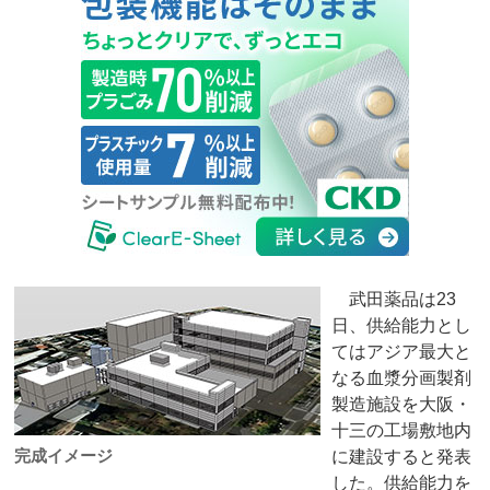
武田薬品は23
日、供給能力とし
てはアジア最大と
なる血漿分画製剤
製造施設を大阪・
十三の工場敷地内
完成イメージ
に建設すると発表
した。供給能力を