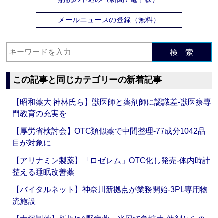
メールニュースの登録（無料）
検 索
この記事と同じカテゴリーの新着記事
【昭和薬大 神林氏ら】獣医師と薬剤師に認識差‐獣医療専
門教育の充実を
【厚労省検討会】OTC類似薬で中間整理‐77成分1042品
目が対象に
【アリナミン製薬】「ロゼレム」OTC化し発売‐体内時計
整える睡眠改善薬
【バイタルネット】神奈川新拠点が業務開始‐3PL専用物
流施設