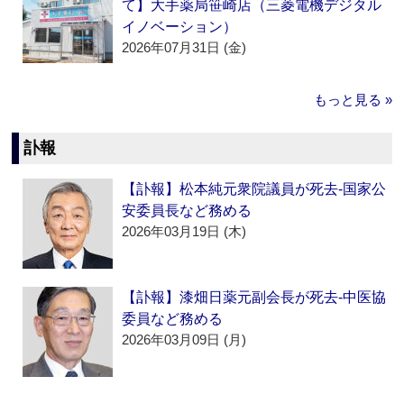
て】大手薬局笹崎店（三菱電機デジタル
イノベーション）
2026年07月31日 (金)
もっと見る »
訃報
【訃報】松本純元衆院議員が死去‐国家公
安委員長など務める
2026年03月19日 (木)
【訃報】漆畑日薬元副会長が死去‐中医協
委員など務める
2026年03月09日 (月)