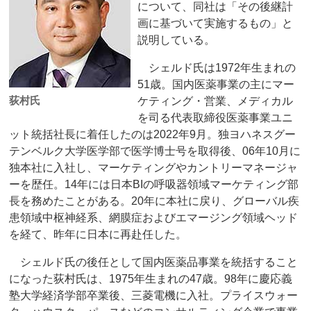
について、同社は「その後継計
画に基づいて実施するもの」と
説明している。
シェルド氏は1972年生まれの
51歳。国内医薬事業の主にマー
荻村氏
ケティング・営業、メディカル
を司る代表取締役医薬事業ユニ
ット統括社長に着任したのは2022年9月。独ヨハネスグー
テンベルク大学医学部で医学博士号を取得後、06年10月に
独本社に入社し、マーケティングやカントリーマネージャ
ーを歴任。14年には日本BIの呼吸器領域マーケティング部
長を務めたことがある。20年に本社に戻り、グローバル疾
患領域中枢神経系、網膜症およびエマージング領域ヘッド
を経て、昨年に日本に再赴任した。
シェルド氏の後任として国内医薬品事業を統括すること
になった荻村氏は、1975年生まれの47歳。98年に慶応義
塾大学経済学部卒業後、三菱電機に入社。プライスウォー