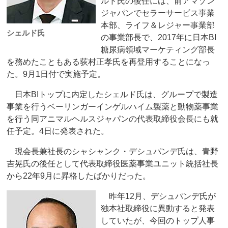
ルド氏の後任には、前アマゾン
ジャパンでセラーサービス事業
本部、ライフ＆レジャー事業部
シェルド氏
の事業部長で、2017年に日本BI
糖尿病領域マーケティング部長
を務めたこともある荻村正孝氏を再登用することになっ
た。9月1日付で実施予定。
日本BIトップに内定したシェルド氏は、グループで製造
事業を行うベーリンガーインゲルハイム製薬と動物薬事業
を行う同アニマルヘルスジャパンの代表取締役会長にも就
任予定。4日に発表された。
現会長兼社長のシャシャンク・デシュパンデ氏は、青野
吉晃氏の後任として代表取締役医薬事業ユニット統括社長
から22年9月に昇格したばかりだった。
昨年12月、デシュパンデ氏が
独本社取締役に異動すると発表
していたが、今回のトップ人事