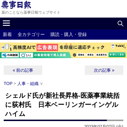
薬のことなら薬事日報ウェブサイト
新着
全カテゴリー
購読・購入・登録
« 前の記事
次の記事 »
TOP
>
人事・組織
∨
シェルド氏が新社長昇格‐医薬事業統括
に荻村氏 日本ベーリンガーインゲル
ハイム
2023年07月07日 (金)