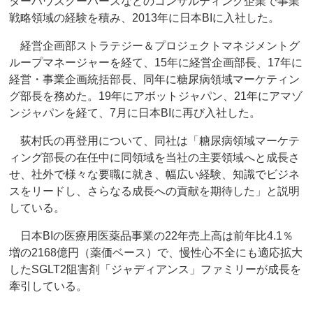
ターハウスクーパースなどのコンサルティング企業で事業
戦略領域の経験を積み、2013年に日本BIに入社した。
経営企画部ストラテジー＆プロジェクトマネジメントグ
ループマネージャーを経て、15年に経営企画部長、17年に
経営・事業企画統括部長、同年に糖尿病領域マーケティン
グ部長を務めた。19年にアボットジャパン、21年にアマゾ
ンジャパンを経て、7月に日本BIに再び入社した。
荻村氏の再登用について、同社は「糖尿病領域マーケテ
ィング部長の在任中に同領域を当社の主要領域へと成長さ
せ、社外で様々な要職に就き、幅広い経験、知識でビジネ
スをリードし、さらなる成長への貢献を期待した」と説明
している。
日本BIの医療用医薬品事業の22年売上高は前年比4.1％
増の2168億円（薬価ベース）で、慢性心不全にも適応拡大
したSGLT2阻害剤「ジャディアンス」ファミリーが成長を
牽引している。