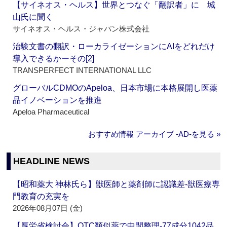
【サイネオス・ヘルス】世界とつなぐ「翻訳者」に 城
山氏に聞く
サイネオス・ヘルス・ジャパン株式会社
治験文書の翻訳・ローカライゼーションにAIをどれだけ
導入できるかーその[2]
TRANSPERFECT INTERNATIONAL LLC
グローバルCDMOのApeloa、日本市場に本格展開し医薬
品イノベーションを推進
Apeloa Pharmaceutical
おすすめ情報 アーカイブ ‐AD‐を見る »
HEADLINE NEWS
【昭和薬大 神林氏ら】獣医師と薬剤師に認識差‐獣医療専
門教育の充実を
2026年08月07日 (金)
【厚労省検討会】OTC類似薬で中間整理‐77成分1042品